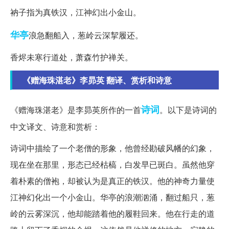
衲子指为真铁汉，江神幻出小金山。
华亭
浪急翻船入，葱岭云深挈履还。
香烬未寒行道处，萧森竹护禅关。
《赠海珠湛老》李昴英 翻译、赏析和诗意
诗词
《赠海珠湛老》是李昴英所作的一首
。以下是诗词的
中文译文、诗意和赏析：
诗词中描绘了一个老僧的形象，他曾经勘破风幡的幻象，
现在坐在那里，形态已经枯槁，白发早已斑白。虽然他穿
着朴素的僧袍，却被认为是真正的铁汉。他的神奇力量使
江神幻化出一个小金山。华亭的浪潮汹涌，翻过船只，葱
岭的云雾深沉，他却能踏着他的履鞋回来。他在行走的道