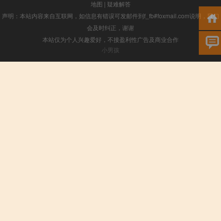
地图
|
疑难解答
声明：本站内容来自互联网，如信息有错误可发邮件到f_fb#foxmail.com说明，我们
会及时纠正，谢谢
本站仅为个人兴趣爱好，不接盈利性广告及商业合作
小男孩