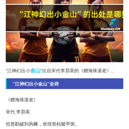
金山
“江神幻出小
”出自宋代李昴英的《赠海珠湛老》。
“江神幻出小金山”全诗
《赠海珠湛老》
宋代 李昴英
也曾勘破到风幡，坐得形枯鬓早斑。