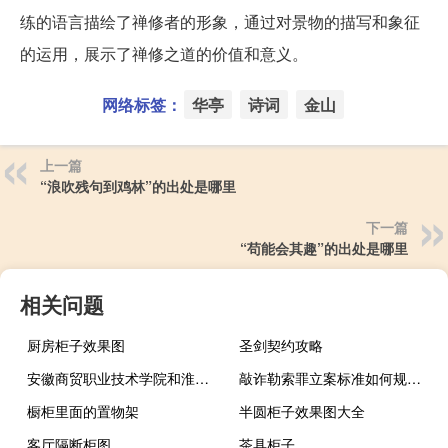
练的语言描绘了禅修者的形象，通过对景物的描写和象征
的运用，展示了禅修之道的价值和意义。
网络标签：
华亭
诗词
金山
上一篇
“浪吹残句到鸡林”的出处是哪里
下一篇
“苟能会其趣”的出处是哪里
相关问题
厨房柜子效果图
圣剑契约攻略
安徽商贸职业技术学院和淮南联合大学的专业对比
敲诈勒索罪立案标准如何规定的
橱柜里面的置物架
半圆柜子效果图大全
客厅隔断柜图
茶具柜子