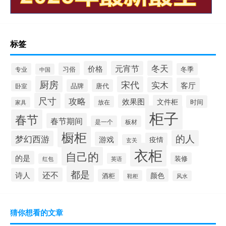
标签
冬天
价格
元宵节
习俗
专业
冬季
中国
厨房
宋代
实木
客厅
品牌
唐代
卧室
尺寸
攻略
效果图
文件柜
时间
放在
家具
柜子
春节
春节期间
是一个
板材
橱柜
的人
梦幻西游
游戏
疫情
玄关
衣柜
自己的
的是
装修
英语
红包
都是
还不
诗人
颜色
酒柜
鞋柜
风水
猜你想看的文章