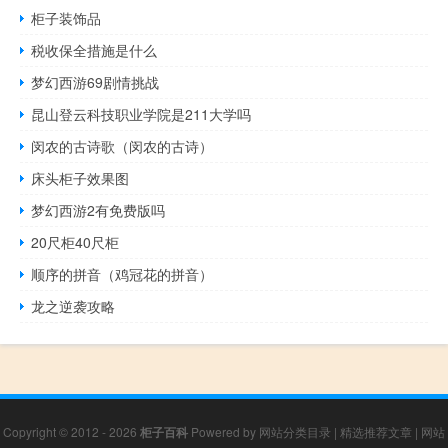
柜子装饰品
税收保全措施是什么
梦幻西游69剧情挑战
昆山登云科技职业学院是211大学吗
闵农的古诗歌（闵农的古诗）
床头柜子效果图
梦幻西游2有免费版吗
20尺柜40尺柜
顺序的拼音（鸡冠花的拼音）
龙之逆袭攻略
Copyright © 2012 - 2026
柜子百科
Powered by
网站分类目录
|
精选推荐文章
|
网站