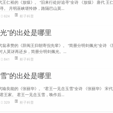
代王仁裕的《放猿》。 “旧来行处好追寻”全诗 《放猿》 唐代 王
。 月明巫峡堪怜静，路隔巴山莫...
624
柜子科普
佩光”的出处是哪里
代翁承赞的《辞闽王归朝寄倪先辈》。 “简册分明剑佩光”全诗 
 时人莫讶再还乡，简册分明剑佩光。...
841
柜子科普
玉雪”的出处是哪里
代喻良能的《张丽华》。 “君王一见念玉雪”全诗 《张丽华》 宋代
王家。 君王一见念玉雪，唤作后...
329
柜子科普