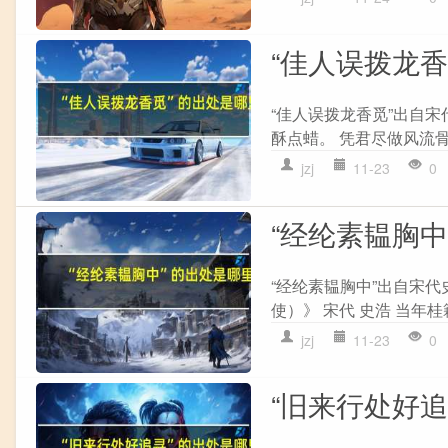
“佳人误拨龙
“佳人误拨龙香觅”出自宋
酥点蜡。 凭君尽做风流骨
jzj
11-23
0
“经纶素韫胸中
“经纶素韫胸中”出自宋代
使）》 宋代 史浩 当年桂
jzj
11-23
0
“旧来行处好