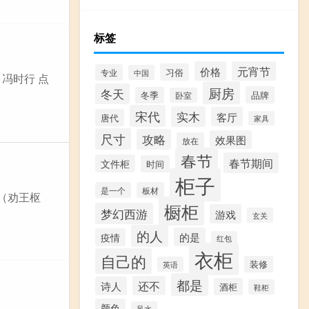
标签
价格
元宵节
习俗
专业
中国
 冯时行 点
厨房
冬天
品牌
冬季
卧室
宋代
实木
客厅
唐代
家具
尺寸
攻略
效果图
放在
春节
春节期间
文件柜
时间
柜子
是一个
板材
乐（劝王枢
橱柜
梦幻西游
游戏
玄关
的人
的是
疫情
红包
衣柜
自己的
装修
英语
都是
还不
诗人
酒柜
鞋柜
颜色
风水