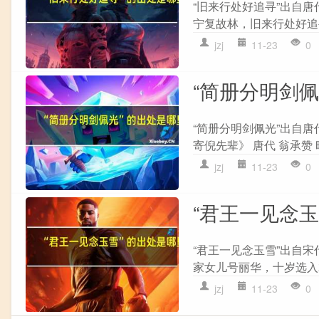
“旧来行处好追寻”出自唐
宁复故林，旧来行处好追寻
jzj
11-23
0
“简册分明剑
“简册分明剑佩光”出自唐
寄倪先辈》 唐代 翁承赞
jzj
11-23
0
“君王一见念
“君王一见念玉雪”出自宋
家女儿号丽华，十岁选入君
jzj
11-23
0