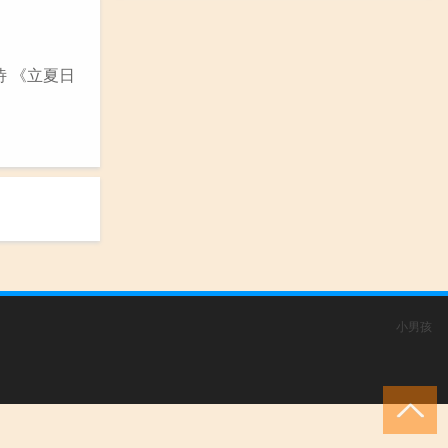
诗 《立夏日
小男孩