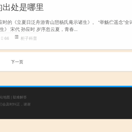
的出处是哪里
应时的《立夏日泛舟游青山憩杨氏庵示诸生》。 “举觞伫遥念”全
》 宋代 孙应时 岁序忽云夏，青春...
66
柜子科普
下一页
站地图
|
疑难解答
，我们会及时纠正，谢谢