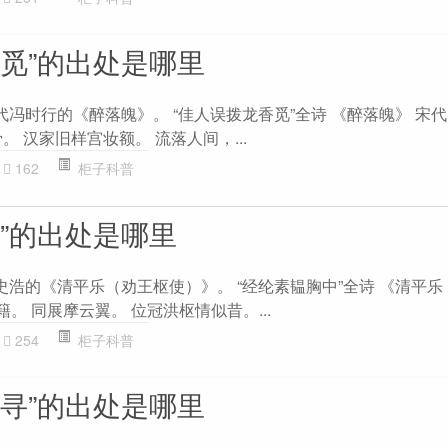
香觅”的出处是哪里
代冯时行的《醉落魄》。 “佳人误拨龙香觅”全诗 《醉落魄》 宋代
。 汉家旧样宫妆额。 流落人间，...
162
柜子科普
”的出处是哪里
史浩的《清平乐（劝王枢使）》。 “经纶素韫胸中”全诗 《清平
籍。 同展摩云翼。 位冠洪枢情似昔。...
254
柜子科普
追寻”的出处是哪里