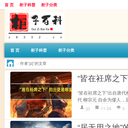
首 页
柜子科普
柜子分类
首 页
柜子科普
柜子分类
>
作者“jzj”的文章
“皆在衽席之下
“皆在衽席之下”出自唐代
代 柳宗元 自余为僇人，
jzj
11-24
0
“居无用之地”