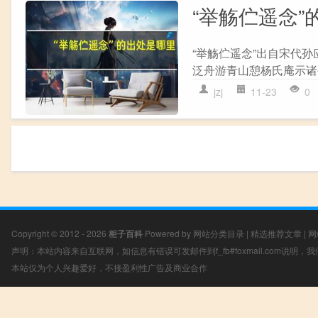
“举觞伫遥念”
“举觞伫遥念”出自宋代孙
泛舟游青山憩杨氏庵示诸生
jzj
11-23
0
Copyright © 2012 - 2026
柜子百科
Powered by
网站分类目录
|
精选推荐文章
|
网
声明：本站内容来自互联网，如信息有错误可发邮件到f_fb#foxmail.com说明
本站仅为个人兴趣爱好，不接盈利性广告及商业合作