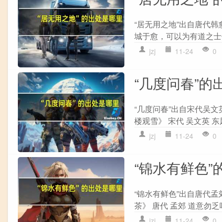
“居无用之地”出自唐代韩
城于愈，可以为有道之士乎
jzj
11-24
0
“几度问春”的
“几度问春”出自宋代吴文
楼观雪》 宋代 吴文英 东
jzj
11-24
0
“锦水有鲜色”
“锦水有鲜色”出自唐代孟
茶》 唐代 孟郊 道意勿乏
jzj
11-24
0