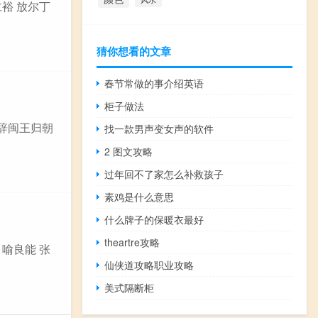
仁裕 放尔丁
猜你想看的文章
春节常做的事介绍英语
柜子做法
《辞闽王归朝
找一款男声变女声的软件
2 图文攻略
过年回不了家怎么补救孩子
素鸡是什么意思
什么牌子的保暖衣最好
theartre攻略
 喻良能 张
仙侠道攻略职业攻略
美式隔断柜