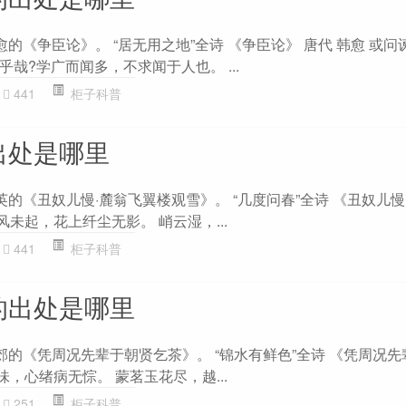
愈的《争臣论》。 “居无用之地”全诗 《争臣论》 唐代 韩愈 或
哉?学广而闻多，不求闻于人也。 ...
441
柜子科普
出处是哪里
英的《丑奴儿慢·麓翁飞翼楼观雪》。 “几度问春”全诗 《丑奴儿慢
风未起，花上纤尘无影。 峭云湿，...
441
柜子科普
的出处是哪里
郊的《凭周况先辈于朝贤乞茶》。 “锦水有鲜色”全诗 《凭周况
味，心绪病无悰。 蒙茗玉花尽，越...
251
柜子科普