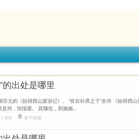
”的出处是哪里
柳宗元的《始得西山宴游记》。 “皆在衽席之下”全诗 《始得西山
居是州，恒惴栗。 其隟也，则施施...
354
柜子科普
的出处是哪里