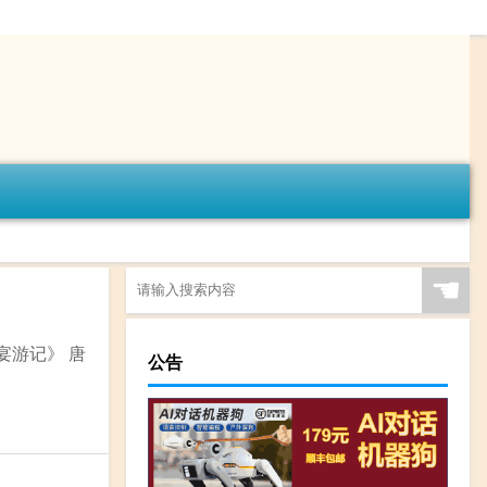
☚
宴游记》 唐
公告