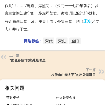
作此”！……\"乾道、淳熙间，（公元一一七四年前后）以
直宝文阁知建宁府。终左司郎官。彦端词以婉约纤秾胜，
宋史
有介庵词四卷，及介庵集十卷，外集三卷，均《
艺文
志》并行于世。
网络标签：
宋代
宋史
金门
上一篇
“国色春娇”的出处是哪里
下一篇
“岁傍龟山奏太平”的出处是哪里
相关问题
茶具柜子
什么是基金股
冬天尿频怎么回事
cd柜子