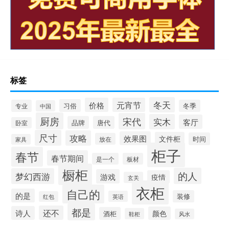
标签
冬天
价格
元宵节
习俗
专业
冬季
中国
厨房
宋代
实木
客厅
品牌
唐代
卧室
尺寸
攻略
效果图
文件柜
时间
放在
家具
柜子
春节
春节期间
是一个
板材
橱柜
的人
梦幻西游
游戏
疫情
玄关
衣柜
自己的
的是
装修
英语
红包
都是
还不
诗人
颜色
酒柜
鞋柜
风水