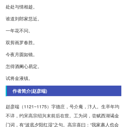
处处与情相趁。
谁道刘郎家恁近。
一年花不问。
双剪画罗春胜。
今夜月圆如镜。
怎得酒阑心易定。
试将金液镇。
作者简介(赵彦端)
赵彦端（1121~1175）字德庄，号介庵，汴人。生卒年均
不详，约宋高宗绍兴末前后在世。工为词，尝赋西湖谒金
门词，有“波底夕阳红湿”之句。高宗喜曰：“我家裹人也会