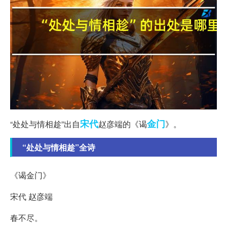
宋代
金门
“处处与情相趁”出自
赵彦端的《谒
》。
“处处与情相趁”全诗
《谒金门》
宋代 赵彦端
春不尽。