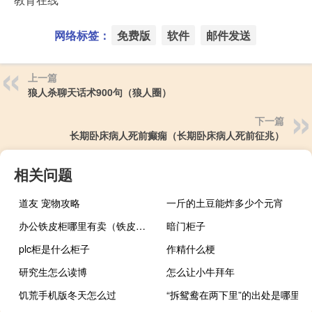
网络标签：
免费版
软件
邮件发送
上一篇
狼人杀聊天话术900句（狼人圈）
下一篇
长期卧床病人死前癫痫（长期卧床病人死前征兆）
相关问题
道友 宠物攻略
一斤的土豆能炸多少个元宵
办公铁皮柜哪里有卖（铁皮档案柜哪里有卖的）
暗门柜子
plc柜是什么柜子
作精什么梗
研究生怎么读博
怎么让小牛拜年
饥荒手机版冬天怎么过
“拆鸳鸯在两下里”的出处是哪里