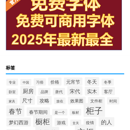
标签
冬天
价格
元宵节
习俗
专业
冬季
中国
厨房
宋代
实木
客厅
品牌
唐代
卧室
尺寸
攻略
效果图
文件柜
时间
放在
家具
柜子
春节
春节期间
是一个
板材
橱柜
的人
梦幻西游
游戏
疫情
玄关