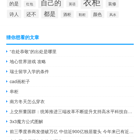
衣柜
自己的
的是
装修
英语
红包
都是
还不
诗人
颜色
酒柜
鞋柜
风水
猜你想看的文章
“在处恭敬”的出处是哪里
地心世界游戏 攻略
瑞士留学入学的条件
cad画柜子
串柜
南方冬天怎么穿衣
上交所董国群：统筹推进三端改革不断提升支持高水平科技自立自强能级
3x3魔方公式图解
前三季度券商发债破万亿 中信近900亿独居鳌头 今年来已有近4000亿债券获批