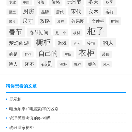
冬天
价格
元宵节
习俗
专业
冬季
中国
厨房
宋代
实木
客厅
品牌
唐代
卧室
尺寸
攻略
效果图
文件柜
时间
放在
家具
柜子
春节
春节期间
是一个
板材
橱柜
的人
梦幻西游
游戏
疫情
玄关
衣柜
自己的
的是
装修
英语
红包
都是
还不
诗人
颜色
酒柜
鞋柜
风水
猜你想看的文章
展示柜
电压频率和电流频率的区别
管理类联考真的好考吗
珐琅世家橱柜