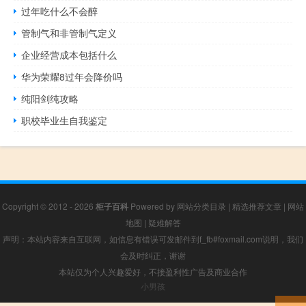
过年吃什么不会醉
管制气和非管制气定义
企业经营成本包括什么
华为荣耀8过年会降价吗
纯阳剑纯攻略
职校毕业生自我鉴定
Copyright © 2012 - 2026
柜子百科
Powered by
网站分类目录
|
精选推荐文章
|
网站
地图
|
疑难解答
声明：本站内容来自互联网，如信息有错误可发邮件到f_fb#foxmail.com说明，我们
会及时纠正，谢谢
本站仅为个人兴趣爱好，不接盈利性广告及商业合作
小男孩