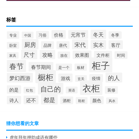
标签
冬天
价格
元宵节
习俗
专业
冬季
中国
厨房
宋代
实木
客厅
品牌
唐代
卧室
尺寸
攻略
效果图
文件柜
时间
放在
家具
柜子
春节
春节期间
是一个
板材
橱柜
的人
梦幻西游
游戏
疫情
玄关
衣柜
自己的
的是
装修
英语
红包
都是
还不
诗人
颜色
酒柜
鞋柜
风水
猜你想看的文章
虎年拜年押韵成语有哪些