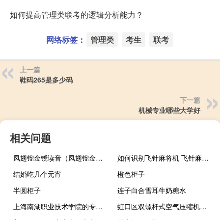
如何提高管理类联考的逻辑分析能力？
网络标签：
管理类
考生
联考
上一篇
鞋码265是多少码
下一篇
机械专业哪些大学好
相关问题
凤翅镏金镋读音（凤翅镏金镋）
如何识别飞针麻将机 飞针麻将机设备哪里买
结婚吃几个元宵
橙色柜子
半圆柜子
连子白合雪耳牛奶糖水
上海南湖职业技术学院的专业有哪些
虹口区双螺杆式空气压缩机哪个牌子好