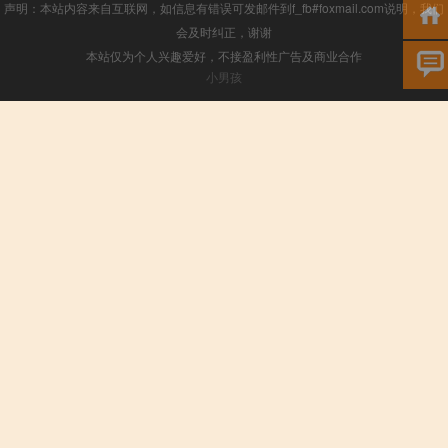
声明：本站内容来自互联网，如信息有错误可发邮件到f_fb#foxmail.com说明，我们
会及时纠正，谢谢
本站仅为个人兴趣爱好，不接盈利性广告及商业合作
小男孩