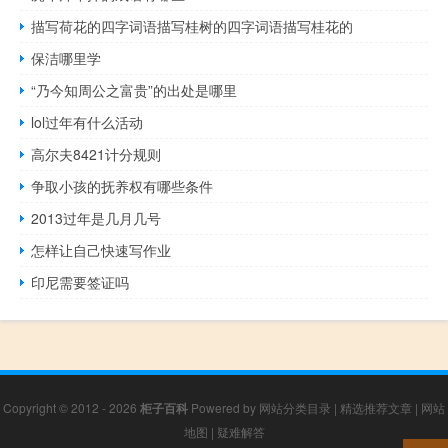
描写荷花的四字词语描写桂树的四字词语描写桂花的
保洁哪里学
“乃今知周公之富贵”的出处是哪里
lol过年有什么活动
高尔夫8421计分规则
争取小孩的抚养权有哪些条件
2013过年是几月几号
怎样让自己快速写作业
印尼需要签证吗
Copyright © 2012 - 2026
柜子百科
Powered by
网站分类目录
|
精选推荐文章
|
网站
地图
|
疑难解答