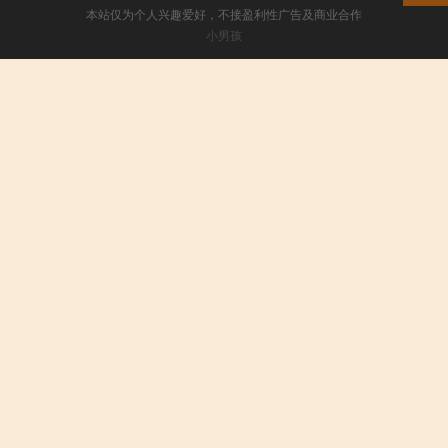
本站仅为个人兴趣爱好，不接盈利性广告及商业合作
小男孩