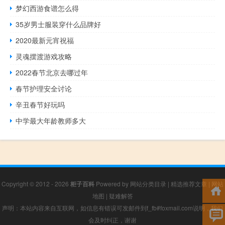
梦幻西游食谱怎么得
35岁男士服装穿什么品牌好
2020最新元宵祝福
灵魂摆渡游戏攻略
2022春节北京去哪过年
春节护理安全讨论
辛丑春节好玩吗
中学最大年龄教师多大
Copyright © 2012 - 2026
柜子百科
Powered by
网站分类目录
|
精选推荐文章
|
网站
地图
|
疑难解答
声明：本站内容来自互联网，如信息有错误可发邮件到f_fb#foxmail.com说明，我们
会及时纠正，谢谢