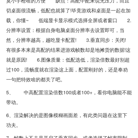
寞小手枪啥的方便 缺点：高配中配来说无压力，而且
切桌面很流畅，低配也就算了!毕竟游戏和桌面是一起在加
载，你懂~ 低端显卡显示模式选择全屏或者窗口 2.
分辨率设置：根据自身电脑桌面分辨率去设置即可，当
然，分辨率越高，越吃显卡配置! 3.垂直同步：关闭!
有很多本来是高配的结果进游戏帧数却是地摊货的数据!这
就是原因! 6.图像质量：低配选低，渲染倍数最好别超
过100，流畅度就在渲染这上面，配置刚好的，还是奉劝
一句把特效啥的都关了吧。
5、 中高配置渲染倍数100或者100+，看你电脑能不能
带动。
6、渲染解决的是图像模糊画面差，有此类问题在这里下
功夫。
7、帧数上不去是开启了垂直同步，或者选择了帧率限制