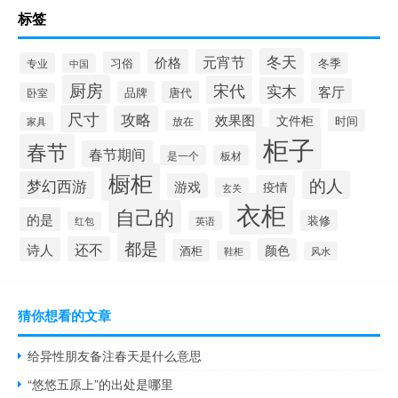
标签
冬天
价格
元宵节
习俗
专业
冬季
中国
厨房
宋代
实木
客厅
品牌
唐代
卧室
尺寸
攻略
效果图
文件柜
时间
放在
家具
柜子
春节
春节期间
是一个
板材
橱柜
的人
梦幻西游
游戏
疫情
玄关
衣柜
自己的
的是
装修
英语
红包
都是
还不
诗人
颜色
酒柜
鞋柜
风水
猜你想看的文章
给异性朋友备注春天是什么意思
“悠悠五原上”的出处是哪里