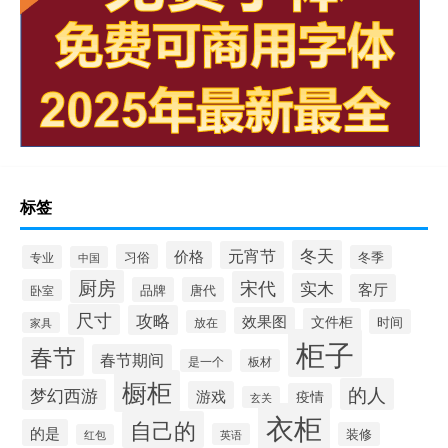
标签
冬天
价格
元宵节
习俗
专业
冬季
中国
厨房
宋代
实木
客厅
品牌
唐代
卧室
尺寸
攻略
效果图
文件柜
时间
放在
家具
柜子
春节
春节期间
是一个
板材
橱柜
的人
梦幻西游
游戏
疫情
玄关
衣柜
自己的
的是
装修
英语
红包