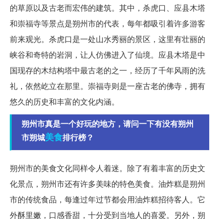
的草原以及古老而宏伟的建筑。其中，杀虎口、应县木塔
和崇福寺等景点是朔州市的代表，每年都吸引着许多游客
前来观光。杀虎口是一处山水秀丽的景区，这里有壮丽的
峡谷和奇特的岩洞，让人仿佛进入了仙境。应县木塔是中
国现存的木结构塔中最古老的之一，经历了千年风雨的洗
礼，依然屹立在那里。崇福寺则是一座古老的佛寺，拥有
悠久的历史和丰富的文化内涵。
朔州市真是一个好玩的地方，请问一下有没有朔州
美食
市朔城
排行榜？
朔州市的美食文化同样令人着迷。除了有着丰富的历史文
化景点，朔州市还有许多美味的特色美食。油炸糕是朔州
市的传统食品，每逢过年过节都会用油炸糕招待客人。它
外酥里嫩，口感香甜，十分受到当地人的喜爱。另外，朔