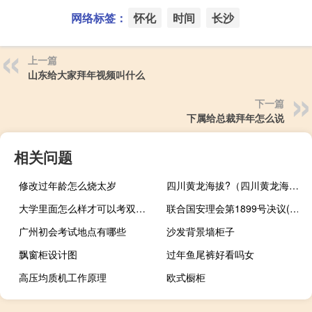
网络标签：
怀化
时间
长沙
上一篇
山东给大家拜年视频叫什么
下一篇
下属给总裁拜年怎么说
相关问题
修改过年龄怎么烧太岁
四川黄龙海拔?（四川黄龙海拔多少米）
大学里面怎么样才可以考双学位
联合国安理会第1899号决议(关于联合国安理会第1899号决议简述)
广州初会考试地点有哪些
沙发背景墙柜子
飘窗柜设计图
过年鱼尾裤好看吗女
高压均质机工作原理
欧式橱柜