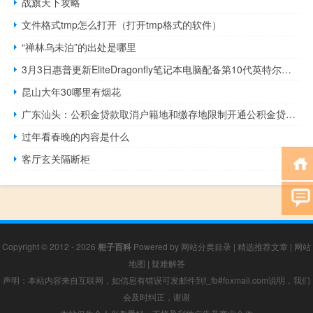
战旗天下攻略
文件格式tmp怎么打开（打开tmp格式的软件）
“禅林乌未泊”的出处是哪里
3月3日惠普更新EliteDragonfly笔记本电脑配备第10代英特尔处理器和Tile集成
昆山大年30哪里有烟花
广东汕头：公积金贷款取消户籍地和缴存地限制开通公积金贷款直冲结清还款业务
过年看春晚的内容是什么
客厅玄关隔断柜
Copyright © 2012 - 2026
柜子百科
Powered by
网站分类目录
|
精选推荐文章
|
网站
地图
|
疑难解答
声明：本站内容来自互联网，如信息有错误可发邮件到f_fb#foxmail.com说明，我们
会及时纠正，谢谢