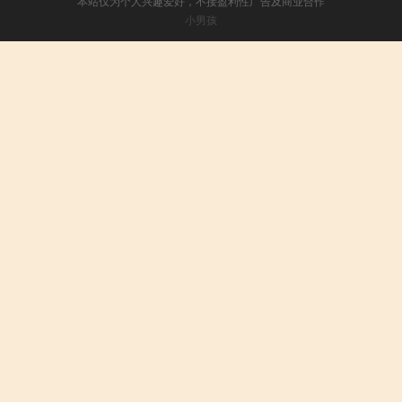
本站仅为个人兴趣爱好，不接盈利性广告及商业合作
小男孩