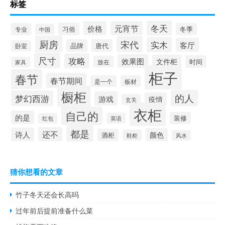
标签
冬天
价格
元宵节
习俗
专业
冬季
中国
厨房
宋代
实木
客厅
品牌
唐代
卧室
尺寸
攻略
效果图
文件柜
时间
放在
家具
柜子
春节
春节期间
是一个
板材
橱柜
的人
梦幻西游
游戏
疫情
玄关
衣柜
自己的
的是
装修
英语
红包
都是
还不
诗人
颜色
酒柜
鞋柜
风水
猜你想看的文章
竹子冬天还会长高吗
过年前后提前准备什么菜