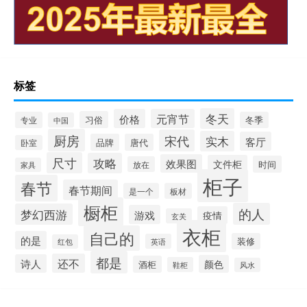
标签
冬天
价格
元宵节
习俗
专业
冬季
中国
厨房
宋代
实木
客厅
品牌
唐代
卧室
尺寸
攻略
效果图
文件柜
时间
放在
家具
柜子
春节
春节期间
是一个
板材
橱柜
的人
梦幻西游
游戏
疫情
玄关
衣柜
自己的
的是
装修
英语
红包
都是
还不
诗人
颜色
酒柜
鞋柜
风水