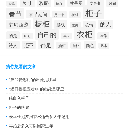
尺寸
攻略
效果图
文件柜
时间
放在
家具
柜子
春节
春节期间
是一个
板材
橱柜
的人
梦幻西游
游戏
疫情
玄关
衣柜
自己的
的是
装修
英语
红包
都是
还不
诗人
颜色
酒柜
鞋柜
风水
猜你想看的文章
“汉武爱边功”的出处是哪里
“还日檐楹应着燕”的出处是哪里
纯白色柜子
柜子的格局
爱马仕尼罗河香水适合多大年纪用
再婚后多久可以回家过年