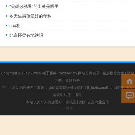
“羌胡散驰鹜”的出处是哪里
冬天生男孩最好的年龄
spd柜
北京怀柔有地铁吗
Copyright © 2012 - 2026
柜子百科
Powered by
网站分类目录
|
精选推荐文章
|
网站
地图
|
疑难解答
声明：本站内容来自互联网，如信息有错误可发邮件到f_fb#foxmail.com说明，我们
会及时纠正，谢谢
本站仅为个人兴趣爱好，不接盈利性广告及商业合作
小男孩