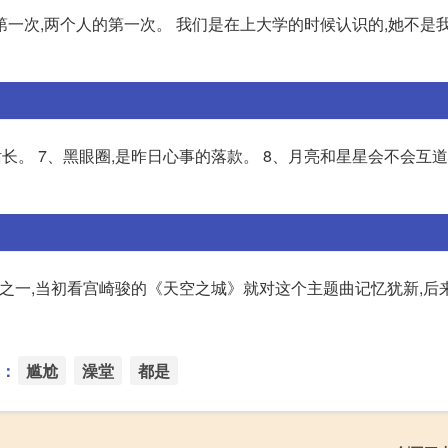
一次,两个人的第一次。 我们是在上大学的时候认识的,她不是我
长。 7、黑眼圈,是昨日心事的落款。 8、月亮和星星会不会互道
大师之一,当初看宫崎骏的《天空之城》就对这个主题曲记忆犹新,后
：
尴尬
澡堂
都是