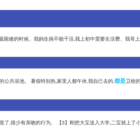
济最困难的时候。我妈生病不能干活,我上初中需要生活费、我哥
都是
的公共浴池。 暑假特别热,家里人都午休,我自己去的,
卫校的
觉了,很少有亲吻的行为。 【3】刚把大宝送入大学,二宝就上了小