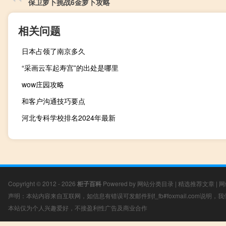
保卫萝卜挑战6金萝卜攻略
相关问题
日本占领了南京多久
“采画云车起寿宫”的出处是哪里
wow庄园攻略
和客户沟通技巧要点
河北专科学校排名2024年最新
Copyright © 2012 - 2026
柜子百科
Powered by
网站分类目录
|
精选推荐文章
|
网
声明：本站内容来自互联网，如信息有错误可发邮件到f_fb#foxmail.com说明
本站仅为个人兴趣爱好，不接盈利性广告及商业合作