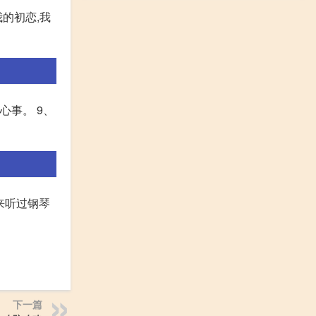
的初恋,我
心事。 9、
来听过钢琴
下一篇