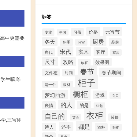
标签
价格
元宵节
习俗
专业
中国
上高中更需要
厨房
冬天
品牌
冬季
卧室
宋代
实木
客厅
唐代
家具
尺寸
攻略
效果图
放在
春节
春节期间
文件柜
时间
柜子
学生嘛,唯
是一个
板材
橱柜
梦幻西游
游戏
玄关
的人
的是
疫情
红包
衣柜
自己的
装修
英语
学,三宝即
都是
还不
诗人
酒柜
鞋柜
颜色
风水