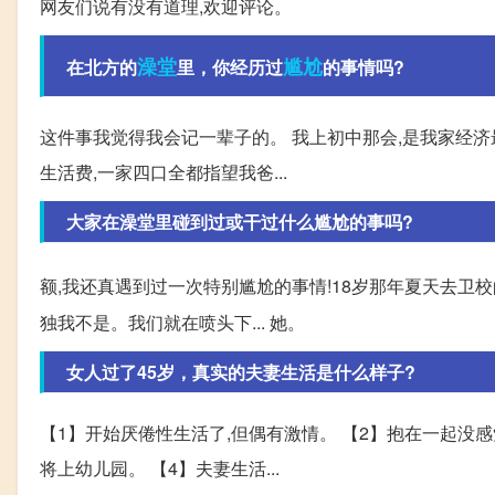
网友们说有没有道理,欢迎评论。
澡堂
尴尬
在北方的
里，你经历过
的事情吗?
这件事我觉得我会记一辈子的。 我上初中那会,是我家经
生活费,一家四口全都指望我爸...
大家在澡堂里碰到过或干过什么尴尬的事吗?
额,我还真遇到过一次特别尴尬的事情!18岁那年夏天去卫校
独我不是。我们就在喷头下... 她。
女人过了45岁，真实的夫妻生活是什么样子?
【1】开始厌倦性生活了,但偶有激情。 【2】抱在一起没感
将上幼儿园。 【4】夫妻生活...