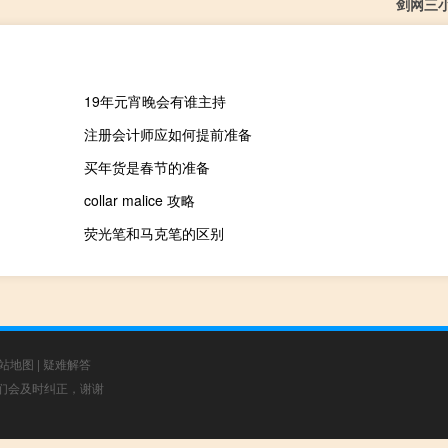
剑网三
19年元宵晚会有谁主持
注册会计师应如何提前准备
买年货是春节的准备
collar malice 攻略
荧光笔和马克笔的区别
站地图
|
疑难解答
，我们会及时纠正，谢谢