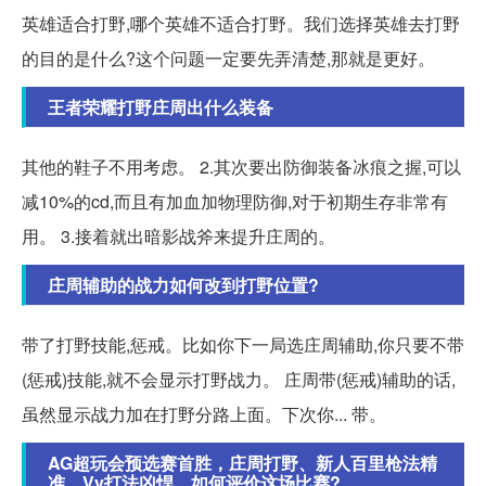
英雄适合打野,哪个英雄不适合打野。我们选择英雄去打野
的目的是什么?这个问题一定要先弄清楚,那就是更好。
王者荣耀打野庄周出什么装备
其他的鞋子不用考虑。 2.其次要出防御装备冰痕之握,可以
减10%的cd,而且有加血加物理防御,对于初期生存非常有
用。 3.接着就出暗影战斧来提升庄周的。
庄周辅助的战力如何改到打野位置?
带了打野技能,惩戒。比如你下一局选庄周辅助,你只要不带
(惩戒)技能,就不会显示打野战力。 庄周带(惩戒)辅助的话,
虽然显示战力加在打野分路上面。下次你... 带。
AG超玩会预选赛首胜，庄周打野、新人百里枪法精
准，Vv打法凶悍，如何评价这场比赛?