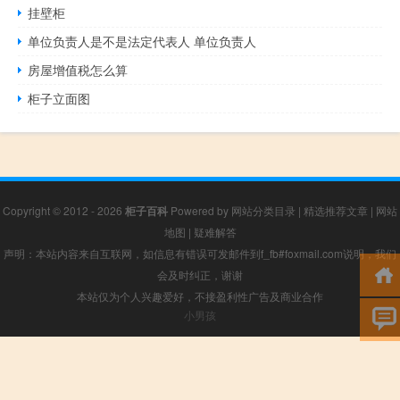
挂壁柜
单位负责人是不是法定代表人 单位负责人
房屋增值税怎么算
柜子立面图
Copyright © 2012 - 2026
柜子百科
Powered by
网站分类目录
|
精选推荐文章
|
网站
地图
|
疑难解答
声明：本站内容来自互联网，如信息有错误可发邮件到f_fb#foxmail.com说明，我们
会及时纠正，谢谢
本站仅为个人兴趣爱好，不接盈利性广告及商业合作
小男孩