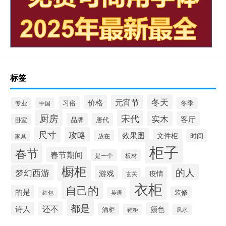
标签
冬天
价格
元宵节
习俗
专业
冬季
中国
厨房
宋代
实木
客厅
品牌
唐代
卧室
尺寸
攻略
效果图
文件柜
时间
放在
家具
柜子
春节
春节期间
是一个
板材
橱柜
的人
梦幻西游
游戏
疫情
玄关
衣柜
自己的
的是
装修
英语
红包
都是
还不
诗人
颜色
酒柜
鞋柜
风水