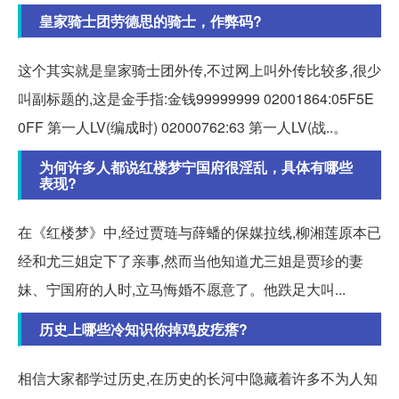
皇家骑士团劳德思的骑士，作弊码?
这个其实就是皇家骑士团外传,不过网上叫外传比较多,很少
叫副标题的,这是金手指:金钱99999999 02001864:05F5E
0FF 第一人LV(编成时) 02000762:63 第一人LV(战..。
为何许多人都说红楼梦宁国府很淫乱，具体有哪些
表现?
在《红楼梦》中,经过贾琏与薛蟠的保媒拉线,柳湘莲原本已
经和尤三姐定下了亲事,然而当他知道尤三姐是贾珍的妻
妹、宁国府的人时,立马悔婚不愿意了。他跌足大叫...
历史上哪些冷知识你掉鸡皮疙瘩?
相信大家都学过历史,在历史的长河中隐藏着许多不为人知