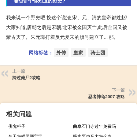
能否讲个你知道的野史?
我来说一个野史吧,按这个说法,宋、元、清的皇帝都姓赵!
大家知道,唐朝之后是宋朝,北宋被金国灭亡,此后金国又被
蒙古灭了。朱元璋打着反元复宋的旗号建立了... 那。
网络标签：
外传
皇家
骑士团
上一篇
跨过俺尸2攻略
下一篇
忍者神龟2007 攻略
相关问题
佛龛柜子
曲阜石门寺过年免费吗
冬天怎样照顾宝宝
吸水泵声音大怎么办