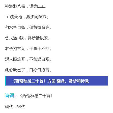
神游渺八极，讵尝□□□。
□□覆天地，鼎沸同熬煎。
勺水空自扬，偶兹微命完。
贪夫遂□欲，得所恬以安。
君子抱古见，十事十不然。
观人眼难开，不如返自观。
此心既已了，口亦何必言。
《西斋秋感二十首》方回 翻译、赏析和诗意
诗词
：《西斋秋感二十首》
朝代：宋代