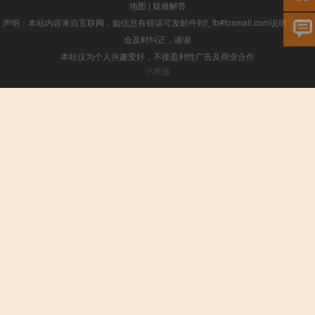
地图
|
疑难解答
声明：本站内容来自互联网，如信息有错误可发邮件到f_fb#foxmail.com说明，我们
会及时纠正，谢谢
本站仅为个人兴趣爱好，不接盈利性广告及商业合作
小男孩