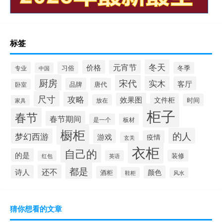
标签
冬天
价格
元宵节
习俗
专业
冬季
中国
厨房
宋代
实木
客厅
品牌
唐代
卧室
尺寸
攻略
效果图
文件柜
时间
放在
家具
柜子
春节
春节期间
是一个
板材
橱柜
的人
梦幻西游
游戏
疫情
玄关
衣柜
自己的
的是
装修
英语
红包
都是
还不
诗人
颜色
酒柜
鞋柜
风水
猜你想看的文章