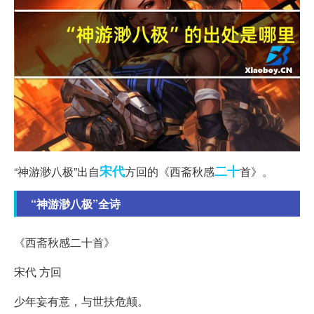
宋代
二十
“神游渺八极”出自
方回的《西斋秋感
首》。
“神游渺八极”全诗
《西斋秋感二十首》
宋代 方回
少年妄有意，与世扶危颠。