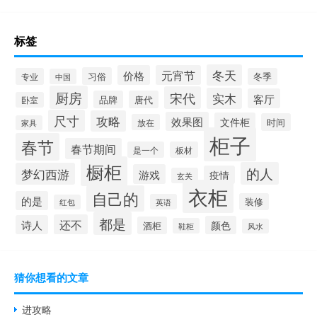
标签
冬天
价格
元宵节
习俗
专业
冬季
中国
厨房
宋代
实木
客厅
品牌
唐代
卧室
尺寸
攻略
效果图
文件柜
时间
放在
家具
柜子
春节
春节期间
是一个
板材
橱柜
的人
梦幻西游
游戏
疫情
玄关
衣柜
自己的
的是
装修
英语
红包
都是
还不
诗人
颜色
酒柜
鞋柜
风水
猜你想看的文章
进攻略