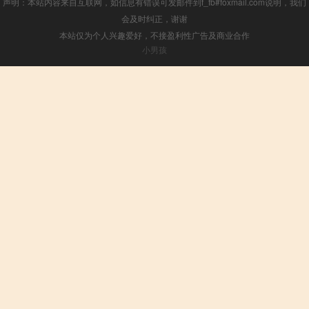
声明：本站内容来自互联网，如信息有错误可发邮件到f_fb#foxmail.com说明，我们
会及时纠正，谢谢
本站仅为个人兴趣爱好，不接盈利性广告及商业合作
小男孩