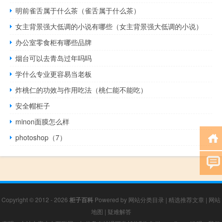
明前雀舌属于什么茶（雀舌属于什么茶）
女主背景强大低调的小说有哪些（女主背景强大低调的小说）
办公室零食柜有哪些品牌
烟台可以去青岛过年吗吗
学什么专业更容易当老板
炸桃仁的功效与作用吃法（桃仁能不能吃）
安全帽柜子
minon面膜怎么样
photoshop（7）
Copyright © 2012 - 2026
柜子百科
Powered by
网站分类目录
|
精选推荐文章
|
网站
地图
|
疑难解答