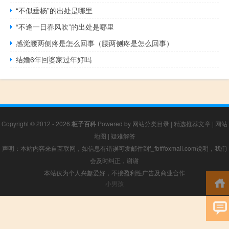
“不似垂杨”的出处是哪里
“不逢一日春风吹”的出处是哪里
感觉腰两侧疼是怎么回事（腰两侧疼是怎么回事）
结婚6年回婆家过年好吗
Copyright © 2012 - 2026
柜子百科
Powered by
网站分类目录
|
精选推荐文章
|
网站
地图
|
疑难解答
声明：本站内容来自互联网，如信息有错误可发邮件到f_fb#foxmail.com说明，我们
会及时纠正，谢谢
本站仅为个人兴趣爱好，不接盈利性广告及商业合作
小男孩