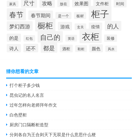
尺寸
攻略
效果图
文件柜
时间
放在
家具
柜子
春节
春节期间
是一个
板材
橱柜
的人
梦幻西游
游戏
疫情
玄关
衣柜
自己的
的是
装修
英语
红包
都是
还不
诗人
颜色
酒柜
鞋柜
风水
猜你想看的文章
打个柜子多少钱
昆虫记的名人名言
过年怎样向老师拜年作文
白色壁柜
厨房门口隔断柜造型
分则各自为王合则天下无双是什么意思什么梗