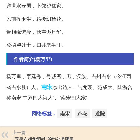
避世水云国，卜邻鸥鹭家。
风前挥玉尘，霜後幻杨花。
骨相缘诗瘦，秋声诉月华。
欲招卢处士，归共老生涯。
作者简介(杨万里)
杨万里，字廷秀，号诚斋，男，汉族。吉州吉水（今江西
南宋
省吉水县）人。
杰出诗人，与尤袤、范成大、陆游合
称南宋“中兴四大诗人”、“南宋四大家”。
网络标签：
南宋
芦花
道院
上一篇
“玉皇左相华阳封”的出处是哪里