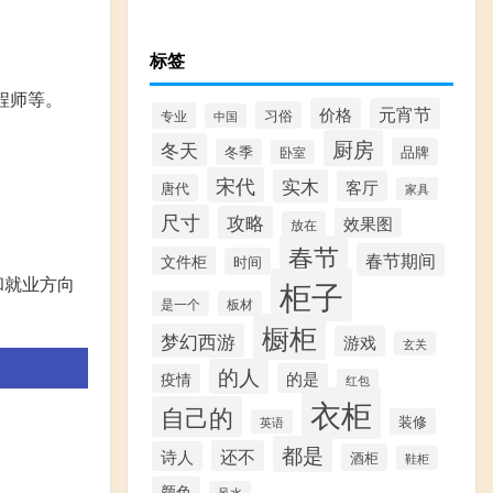
标签
程师等。
价格
元宵节
习俗
专业
中国
厨房
冬天
品牌
冬季
卧室
宋代
实木
客厅
唐代
家具
尺寸
攻略
效果图
放在
春节
春节期间
文件柜
时间
和就业方向
柜子
是一个
板材
橱柜
梦幻西游
游戏
玄关
的人
的是
疫情
红包
衣柜
自己的
装修
英语
都是
还不
诗人
酒柜
鞋柜
颜色
风水