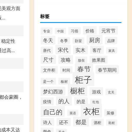
现美观方面
标签
..
价格
元宵节
习俗
专业
中国
厨房
冬天
，稳定性
品牌
冬季
卧室
宋代
实木
客厅
高...
唐代
家具
尺寸
攻略
效果图
放在
春节
春节期间
文件柜
时间
柜子
是一个
板材
橱柜
梦幻西游
游戏
玄关
都会蒙圈，
的人
的是
疫情
红包
衣柜
自己的
装修
英语
都是
还不
诗人
酒柜
鞋柜
约成本又达
颜色
风水