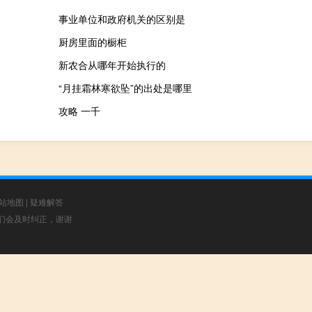
事业单位和政府机关的区别是
厨房里面的橱柜
新农合从哪年开始执行的
“月挂霜林寒欲坠”的出处是哪里
攻略 一千
站地图
|
疑难解答
，我们会及时纠正，谢谢