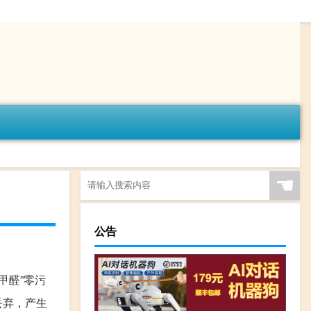
☚
公告
甲醛”零污
丢弃，产生