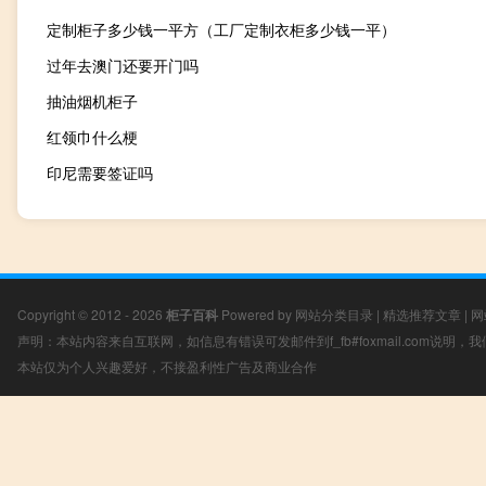
定制柜子多少钱一平方（工厂定制衣柜多少钱一平）
过年去澳门还要开门吗
抽油烟机柜子
红领巾什么梗
印尼需要签证吗
Copyright © 2012 - 2026
柜子百科
Powered by
网站分类目录
|
精选推荐文章
|
网
声明：本站内容来自互联网，如信息有错误可发邮件到f_fb#foxmail.com说明
本站仅为个人兴趣爱好，不接盈利性广告及商业合作