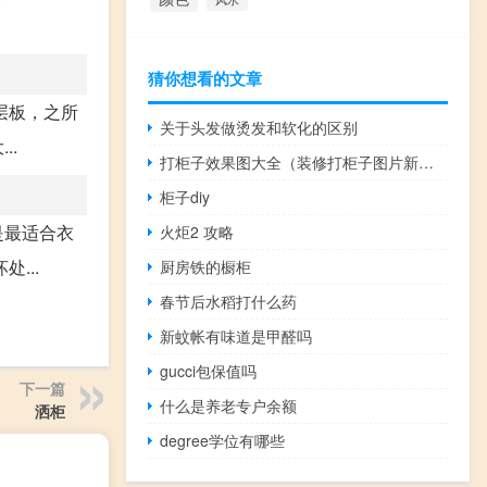
猜你想看的文章
层板，之所
关于头发做烫发和软化的区别
..
打柜子效果图大全（装修打柜子图片新款）
柜子diy
是最适合衣
火炬2 攻略
...
厨房铁的橱柜
春节后水稻打什么药
新蚊帐有味道是甲醛吗
gucci包保值吗
下一篇
什么是养老专户余额
洒柜
degree学位有哪些