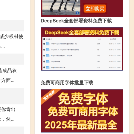
DeepSeek全套部署资料免费下载
减少板材使
..
造成品衣
面...
免费可商用字体批量下载
要你肯出
然...