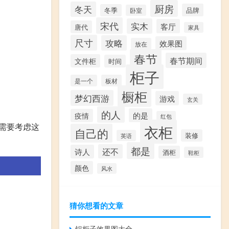
厨房
冬天
品牌
冬季
卧室
宋代
实木
客厅
唐代
家具
尺寸
攻略
效果图
放在
春节
春节期间
文件柜
时间
柜子
是一个
板材
橱柜
梦幻西游
游戏
玄关
的人
的是
疫情
红包
能需要考虑这
衣柜
自己的
装修
英语
都是
还不
诗人
酒柜
鞋柜
颜色
风水
猜你想看的文章
铝柜子效果图大全