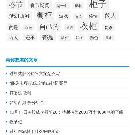
柜子
春节
春节期间
是一个
板材
橱柜
的人
梦幻西游
游戏
疫情
玄关
衣柜
自己的
的是
装修
英语
红包
都是
还不
诗人
颜色
酒柜
鞋柜
风水
猜你想看的文章
过年减肥的销售文案怎么写
“倮足朱裈行戚戚”的出处是哪里
打蛋机 攻略
梦幻西游 任务组合
10月11日美股成交额前20：特斯拉第2000万个4680电池下线
收纳柜
过年回农村干什么好呢英语