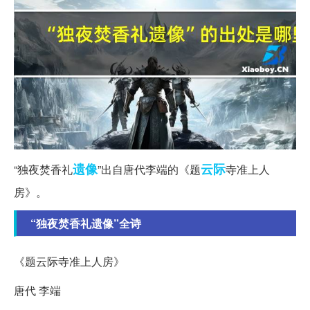
遗像
云际
“独夜焚香礼
”出自唐代李端的《题
寺准上人
房》。
“独夜焚香礼遗像”全诗
《题云际寺准上人房》
唐代 李端