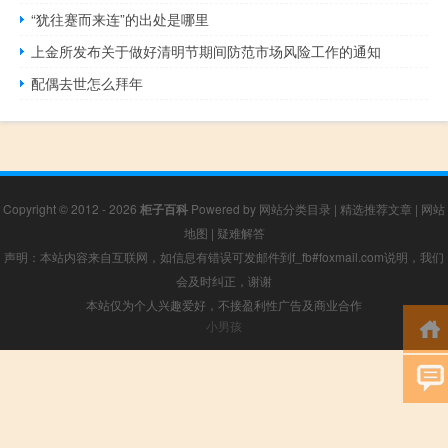
“犹往蹇而来连”的出处是哪里
上金所发布关于做好清明节期间防范市场风险工作的通知
配偶去世怎么拜年
Copyright © 2012 - 2026
柜子百科
Powered by
网站分类目录
|
精选推荐文章
|
网站
地图
|
疑难解答
声明：本站内容来自互联网，如信息有错误可发邮件到f_fb#foxmail.com说明，我们
会及时纠正，谢谢
本站仅为个人兴趣爱好，不接盈利性广告及商业合作
小男孩