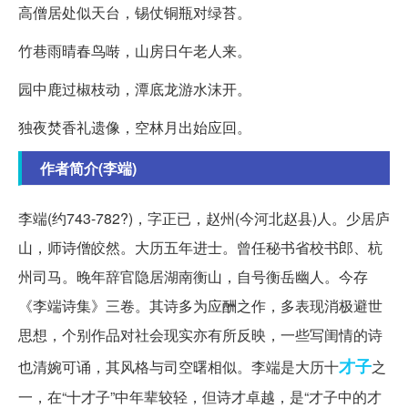
高僧居处似天台，锡仗铜瓶对绿苔。
竹巷雨晴春鸟啭，山房日午老人来。
园中鹿过椒枝动，潭底龙游水沫开。
独夜焚香礼遗像，空林月出始应回。
作者简介(李端)
李端(约743-782?)，字正已，赵州(今河北赵县)人。少居庐
山，师诗僧皎然。大历五年进士。曾任秘书省校书郎、杭
州司马。晚年辞官隐居湖南衡山，自号衡岳幽人。今存
《李端诗集》三卷。其诗多为应酬之作，多表现消极避世
思想，个别作品对社会现实亦有所反映，一些写闺情的诗
才子
也清婉可诵，其风格与司空曙相似。李端是大历十
之
一，在“十才子”中年辈较轻，但诗才卓越，是“才子中的才