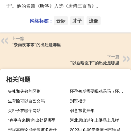
子”。他的名篇《听筝》入选《唐诗三百首》。
网络标签：
云际
才子
遗像
上一篇
“杂雨夜霏霏”的出处是哪里
下一篇
“以兹喻臣下”的出处是哪里
相关问题
失礼和失敬的区别
怀孕初期需要喝鸡汤吗（怀孕初期可以喝鸡汤吗）
生育险可以自己交吗
别墅柜子
买柜子在哪个网站
创意东北拜年
“春事有来期”的出处是哪里
河北唐山过年上供品上几样
想提高申论成绩应该多看什么书
2023-10-09安徽亳州市谯城区(竹菌)的报价是多少