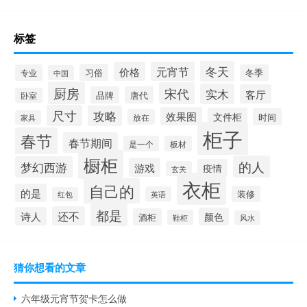
标签
冬天
价格
元宵节
习俗
专业
冬季
中国
厨房
宋代
实木
客厅
品牌
唐代
卧室
尺寸
攻略
效果图
文件柜
时间
放在
家具
柜子
春节
春节期间
是一个
板材
橱柜
的人
梦幻西游
游戏
疫情
玄关
衣柜
自己的
的是
装修
英语
红包
都是
还不
诗人
颜色
酒柜
鞋柜
风水
猜你想看的文章
六年级元宵节贺卡怎么做