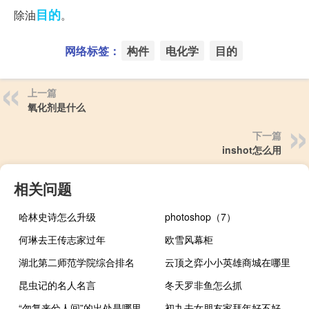
目的
除油
。
网络标签：
构件
电化学
目的
上一篇
氧化剂是什么
下一篇
inshot怎么用
相关问题
哈林史诗怎么升级
photoshop（7）
何琳去王传志家过年
欧雪风幕柜
湖北第二师范学院综合排名
云顶之弈小小英雄商城在哪里
昆虫记的名人名言
冬天罗非鱼怎么抓
“勿复来兮人间”的出处是哪里
初九去女朋友家拜年好不好