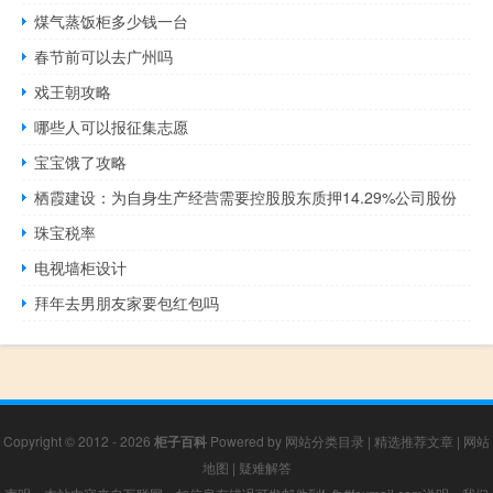
煤气蒸饭柜多少钱一台
春节前可以去广州吗
戏王朝攻略
哪些人可以报征集志愿
宝宝饿了攻略
栖霞建设：为自身生产经营需要控股股东质押14.29%公司股份
珠宝税率
电视墙柜设计
拜年去男朋友家要包红包吗
Copyright © 2012 - 2026
柜子百科
Powered by
网站分类目录
|
精选推荐文章
|
网站
地图
|
疑难解答