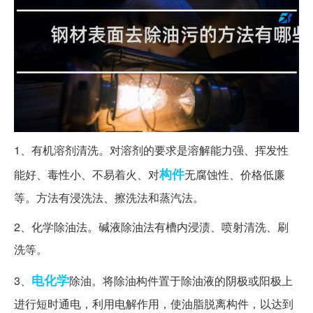
1、有机溶剂清洗。对溶剂的要求是溶解能力强、挥发性
构件
能好、毒性小、不易着火、对
无腐蚀性、价格低廉
等。方法有浸洗法、擦洗法和蒸汽法。
2、化学除油法。碱液除油法有槽内浸渍、喷射清洗、刷
洗等。
电化学
3、
除油。将除油构件置于除油液的阴极或阳极上
进行短时通电，利用电解作用，使油脂脱离构件，以达到