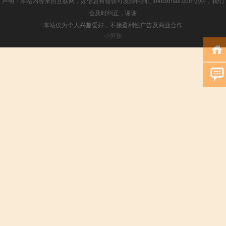
声明：本站内容来自互联网，如信息有错误可发邮件到f_fb#foxmail.com说明，我们
会及时纠正，谢谢
本站仅为个人兴趣爱好，不接盈利性广告及商业合作
小男孩