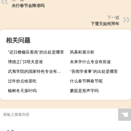
央行春节会降准吗
下一篇
下雪天如何拜年
相关问题
“还日檐楹应着燕”的出处是哪里
风幕柜展示柜
博德之门3塔夫是谁
未来学什么专业有前途
武夷学院的国家特色专业有哪些
“吾闻学者事”的出处是哪里
过年炒点啥菜吃
什么春节啊春节呢
榆树冬天落叶吗
蘑菇是形声字吗
☚