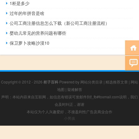
1柜是多少
过年的年拼音是啥
公司工商注册信息怎么下载（新公司工商注册流程）
婴幼儿常见的营养问题有哪些
保卫萝卜攻略沙漠10
Copyright © 2012 - 2026
柜子百科
Powered by
网站分类目录
|
精选推荐文章
|
网站
地图
|
疑难解答
声明：本站内容来自互联网，如信息有错误可发邮件到f_fb#foxmail.com说明，我们
会及时纠正，谢谢
本站仅为个人兴趣爱好，不接盈利性广告及商业合作
小男孩