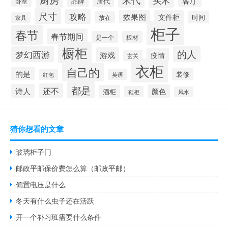
品牌
唐代
卧室
尺寸
攻略
效果图
文件柜
时间
放在
家具
柜子
春节
春节期间
是一个
板材
橱柜
的人
梦幻西游
游戏
疫情
玄关
衣柜
自己的
的是
装修
英语
红包
都是
还不
诗人
颜色
酒柜
鞋柜
风水
猜你想看的文章
玻璃柜子门
邮政平邮保价费怎么算（邮政平邮）
偏置电压是什么
冬天有什么虫子还在活跃
开一个补习班需要什么条件