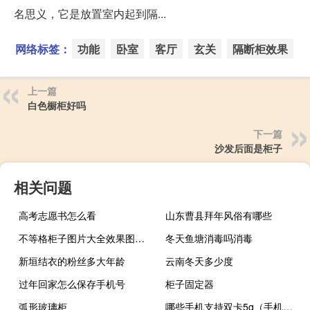
名思义，它是放置室内起到隔...
网络标签：
功能
卧室
客厅
玄关
隔断柜效果
上一篇
白色橱柜好吗
下一篇
沙发后面是柜子
相关问题
高考志愿书怎么看
山东曹县拜年风俗有哪些
不等格柜子图片大全效果图大全
冬天鱼塘消毒吗消毒
新垣结衣的粉丝多大年龄
云南冬天多少度
过年回家怎么保存手机号
柜子固定器
弧形玻璃柜
哪些手机支持双卡5g（手机不支持5g怎么办）