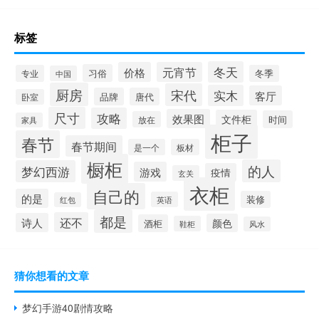
标签
冬天
价格
元宵节
习俗
专业
冬季
中国
厨房
宋代
实木
客厅
品牌
唐代
卧室
尺寸
攻略
效果图
文件柜
时间
放在
家具
柜子
春节
春节期间
是一个
板材
橱柜
的人
梦幻西游
游戏
疫情
玄关
衣柜
自己的
的是
装修
英语
红包
都是
还不
诗人
颜色
酒柜
鞋柜
风水
猜你想看的文章
梦幻手游40剧情攻略