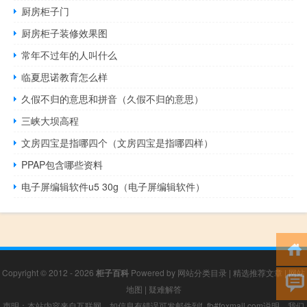
厨房柜子门
厨房柜子装修效果图
常年不过年的人叫什么
临夏思诺教育怎么样
久假不归的意思和拼音（久假不归的意思）
三峡大坝高程
文房四宝是指哪四个（文房四宝是指哪四样）
PPAP包含哪些资料
电子屏编辑软件u5 30g（电子屏编辑软件）
Copyright © 2012 - 2026
柜子百科
Powered by
网站分类目录
|
精选推荐文章
|
网站
地图
|
疑难解答
声明：本站内容来自互联网，如信息有错误可发邮件到f_fb#foxmail.com说明，我们