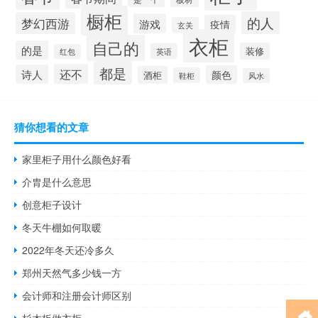
橱柜
的人
梦幻西游
游戏
疫情
玄关
衣柜
自己的
的是
装修
英语
红包
都是
还不
诗人
颜色
酒柜
鞋柜
风水
猜你想看的文章
家里柜子用什么颜色好看
介胄是什么意思
创意柜子设计
冬天牛棚如何取暖
2022年冬天还冷多久
郑州天然气多少钱一方
会计师和注册会计师区别
杉木板做衣柜