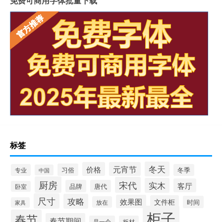
免费可商用字体批量下载
标签
冬天
价格
元宵节
习俗
专业
冬季
中国
厨房
宋代
实木
客厅
品牌
唐代
卧室
尺寸
攻略
效果图
文件柜
时间
放在
家具
柜子
春节
春节期间
是一个
板材