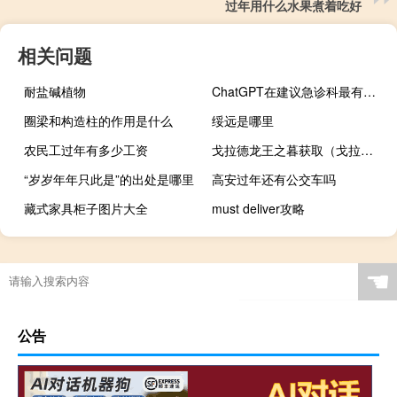
过年用什么水果煮着吃好
相关问题
耐盐碱植物
ChatGPT在建议急诊科最有可能的诊断方面表现与医生一样出色
圈梁和构造柱的作用是什么
绥远是哪里
农民工过年有多少工资
戈拉德龙王之暮获取（戈拉德龙王之暮）
“岁岁年年只此是”的出处是哪里
高安过年还有公交车吗
藏式家具柜子图片大全
must deliver攻略
☚
公告