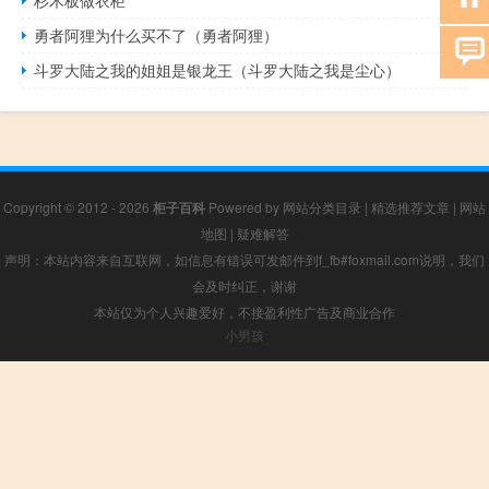
勇者阿狸为什么买不了（勇者阿狸）
斗罗大陆之我的姐姐是银龙王（斗罗大陆之我是尘心）
Copyright © 2012 - 2026
柜子百科
Powered by
网站分类目录
|
精选推荐文章
|
网站
地图
|
疑难解答
声明：本站内容来自互联网，如信息有错误可发邮件到f_fb#foxmail.com说明，我们
会及时纠正，谢谢
本站仅为个人兴趣爱好，不接盈利性广告及商业合作
小男孩