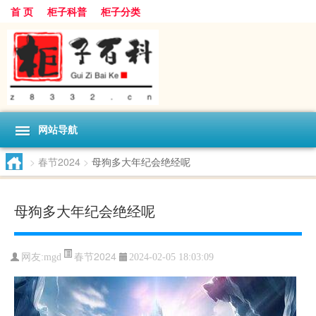
首 页
柜子科普
柜子分类
网站导航
>
春节2024
>
母狗多大年纪会绝经呢
母狗多大年纪会绝经呢
春节2024
网友:
mgd
2024-02-05 18:03:09