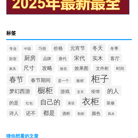
标签
冬天
价格
元宵节
习俗
专业
冬季
中国
厨房
宋代
实木
客厅
品牌
唐代
卧室
尺寸
攻略
效果图
文件柜
时间
放在
家具
柜子
春节
春节期间
是一个
板材
橱柜
的人
梦幻西游
游戏
疫情
玄关
衣柜
自己的
的是
装修
英语
红包
都是
还不
诗人
颜色
酒柜
鞋柜
风水
猜你想看的文章