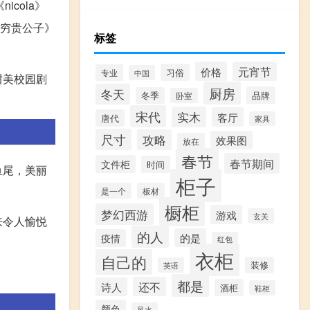
cola》
贫穷贵公子》
标签
价格
元宵节
习俗
专业
中国
甜美校园剧
厨房
冬天
品牌
冬季
卧室
宋代
实木
客厅
唐代
家具
尺寸
攻略
效果图
放在
春节
春节期间
文件柜
时间
鱼尾，美丽
柜子
是一个
板材
橱柜
梦幻西游
游戏
玄关
来令人愉悦
的人
的是
疫情
红包
衣柜
自己的
装修
英语
都是
还不
诗人
酒柜
鞋柜
颜色
风水