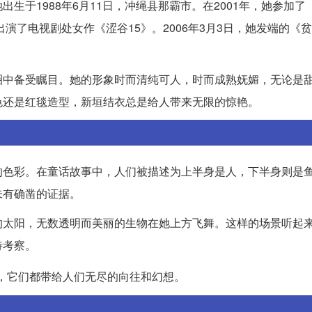
1988年6月11日，冲绳县那霸市。在2001年，她参加了《ni
演了电视剧处女作《涩谷15》。2006年3月3日，她发端的《
圈中备受瞩目。她的形象时而清纯可人，时而成熟妩媚，无论是
色还是红毯造型，新垣结衣总是给人带来无限的惊艳。
的色彩。在童话故事中，人们被描述为上半身是人，下半身则是
未有确凿的证据。
的太阳，无数透明而美丽的生物在她上方飞舞。这样的场景听起
待考察。
，它们都带给人们无尽的向往和幻想。