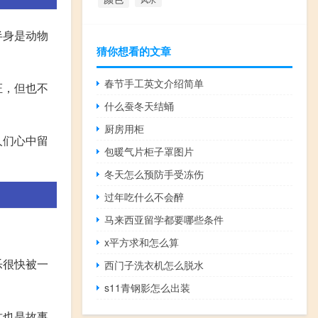
半身是动物
猜你想看的文章
春节手工英文介绍简单
证，但也不
什么蚕冬天结蛹
厨房用柜
人们心中留
包暖气片柜子罩图片
冬天怎么预防手受冻伤
过年吃什么不会醉
马来西亚留学都要哪些条件
x平方求和怎么算
乐很快被一
西门子洗衣机怎么脱水
s11青钢影怎么出装
这也是故事