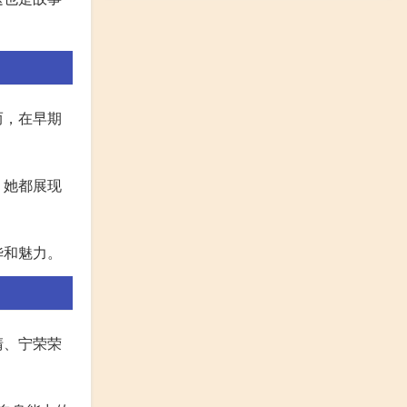
而，在早期
，她都展现
华和魅力。
清、宁荣荣