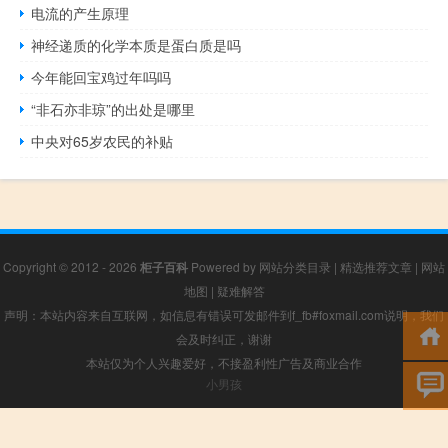
电流的产生原理
神经递质的化学本质是蛋白质是吗
今年能回宝鸡过年吗吗
“非石亦非琼”的出处是哪里
中央对65岁农民的补贴
Copyright © 2012 - 2026
柜子百科
Powered by
网站分类目录
|
精选推荐文章
|
网站
地图
|
疑难解答
声明：本站内容来自互联网，如信息有错误可发邮件到f_fb#foxmail.com说明，我们
会及时纠正，谢谢
本站仅为个人兴趣爱好，不接盈利性广告及商业合作
小男孩