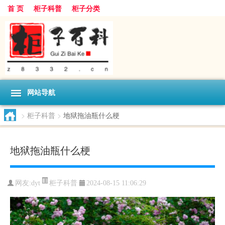
首 页
柜子科普
柜子分类
网站导航
>
柜子科普
>
地狱拖油瓶什么梗
地狱拖油瓶什么梗
柜子科普
网友:
dyt
2024-08-15 11:06:29