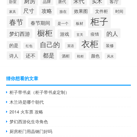
厨房
宋代
实木
客厅
品牌
唐代
卧室
尺寸
攻略
效果图
文件柜
时间
放在
家具
柜子
春节
春节期间
是一个
板材
橱柜
的人
梦幻西游
游戏
疫情
玄关
衣柜
自己的
的是
装修
英语
红包
都是
还不
诗人
颜色
酒柜
鞋柜
风水
猜你想看的文章
柜子带书桌（柜子带书桌定制）
木兰诗是哪个朝代
2014 火车票 攻略
梦幻西游化生寺角色
厨房柜门用晶钢门好吗