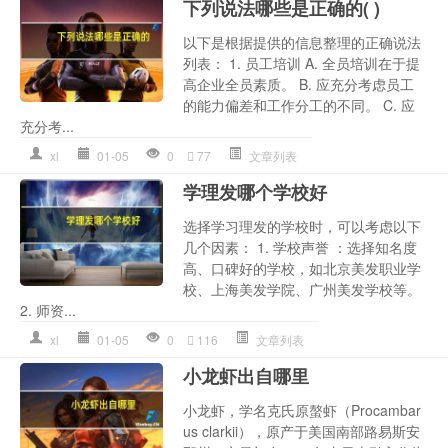
下列说法哪些是正确的( )
以下是根据提供的信息整理的正确说法
列表： 1. 员工培训 A. 全员培训在于提
高企业全员素质。 B. 应充分考虑员工
的能力偏差和工作分工的不同。 C. 应
充分考...
xl
01-05
0
77
文章列表
学理发哪个学校好
选择学习理发的学校时，可以考虑以下
几个因素： 1. 学校声誉 ：选择知名度
高、口碑好的学校，如北京美发职业学
校、上海美发学院、广州美发学校等。
2. 师资...
xl
01-05
0
116
文章列表
小龙虾出自哪里
小龙虾，学名克氏原螯虾（Procambar
us clarkii），原产于美国南部路易斯安