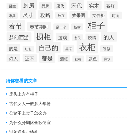
厨房
宋代
实木
客厅
品牌
唐代
卧室
尺寸
攻略
效果图
文件柜
时间
放在
家具
柜子
春节
春节期间
是一个
板材
橱柜
的人
梦幻西游
游戏
疫情
玄关
衣柜
自己的
的是
装修
英语
红包
都是
还不
诗人
颜色
酒柜
鞋柜
风水
猜你想看的文章
床头上方有柜子
古代女人一般多大年龄
公猪不上架子怎么办
为什么分期比全款便宜
过年送多少钱礼