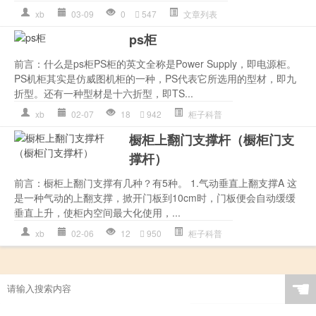
xb
03-09
0
547
文章列表
ps柜
前言：什么是ps柜PS柜的英文全称是Power Supply，即电源柜。
PS机柜其实是仿威图机柜的一种，PS代表它所选用的型材，即九
折型。还有一种型材是十六折型，即TS...
xb
02-07
18
942
柜子科普
橱柜上翻门支撑杆（橱柜门支
撑杆）
前言：橱柜上翻门支撑有几种？有5种。 1.气动垂直上翻支撑A 这
是一种气动的上翻支撑，掀开门板到10cm时，门板便会自动缓缓
垂直上升，使柜内空间最大化使用，...
xb
02-06
12
950
柜子科普
☚