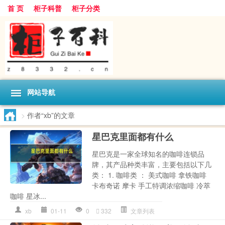
首 页
柜子科普
柜子分类
网站导航
>
作者“xb”的文章
星巴克里面都有什么
星巴克是一家全球知名的咖啡连锁品
牌，其产品种类丰富，主要包括以下几
类： 1. 咖啡类 ： 美式咖啡 拿铁咖啡
卡布奇诺 摩卡 手工特调浓缩咖啡 冷萃
咖啡 星冰...
xb
01-11
0
332
文章列表