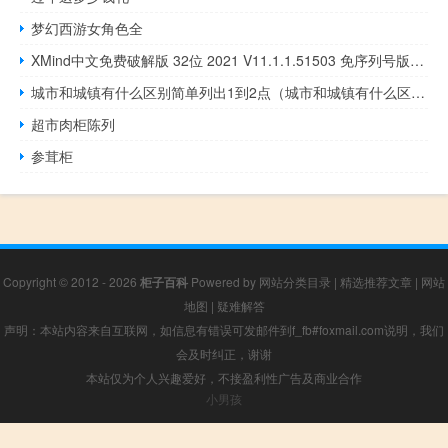
梦幻西游女角色全
XMind中文免费破解版 32位 2021 V11.1.1.51503 免序列号版（XMind中文免费破解版 32位 2021 V11.1.1.51503 免序列号版功能简介）
城市和城镇有什么区别简单列出1到2点（城市和城镇有什么区别）
超市肉柜陈列
参茸柜
Copyright © 2012 - 2026
柜子百科
Powered by
网站分类目录
|
精选推荐文章
|
网站
地图
|
疑难解答
声明：本站内容来自互联网，如信息有错误可发邮件到f_fb#foxmail.com说明，我们
会及时纠正，谢谢
本站仅为个人兴趣爱好，不接盈利性广告及商业合作
小男孩