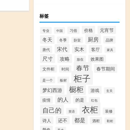
标签
价格
元宵节
习俗
专业
中国
厨房
冬天
品牌
冬季
卧室
宋代
实木
客厅
唐代
家具
尺寸
攻略
效果图
放在
春节
春节期间
文件柜
时间
柜子
是一个
板材
橱柜
梦幻西游
游戏
玄关
的人
的是
疫情
红包
衣柜
自己的
装修
英语
都是
还不
诗人
酒柜
鞋柜
颜色
风水