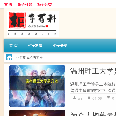
首 页
柜子科普
柜子分类
首 页
柜子科普
柜子分类
>
作者“wz”的文章
温州理工大学
温州理工学院是二本院校
普通类最前的招生批次通
wz
01-08
0
为众人抱薪者