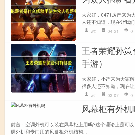
大家好，0471房产来
人还不知道，现在让我们一
wz
04-21
0
王者荣耀孙策
手游）
大家好，小严来为大家解
很多人还不知道，现在让我
wz
03-07
0
风幕柜有外机
前言：空调外机可以装在风幕柜上用吗?这个理论上是可
调外机和专门用的风幕柜外机结构...