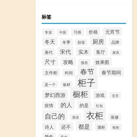
标签
价格
元宵节
习俗
专业
中国
厨房
冬天
品牌
冬季
卧室
宋代
实木
客厅
唐代
家具
尺寸
攻略
效果图
放在
春节
春节期间
文件柜
时间
柜子
是一个
板材
橱柜
梦幻西游
游戏
玄关
的人
的是
疫情
红包
衣柜
自己的
装修
英语
都是
还不
诗人
酒柜
鞋柜
颜色
风水