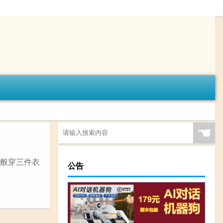
☚
一般穿三件衣
公告