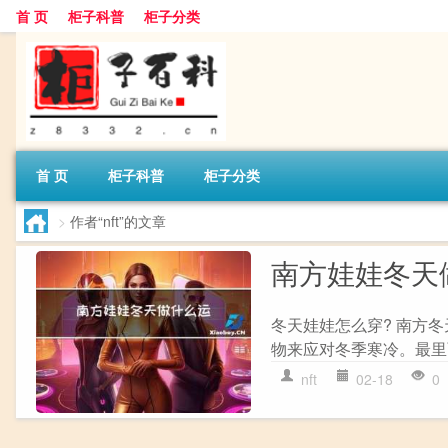
首 页
柜子科普
柜子分类
首 页
柜子科普
柜子分类
>
作者“nft”的文章
南方娃娃冬天
冬天娃娃怎么穿? 南方
物来应对冬季寒冷。最里
nft
02-18
0