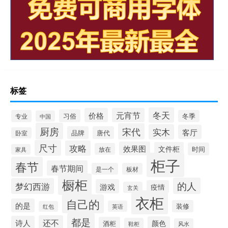
标签
冬天
价格
元宵节
习俗
专业
冬季
中国
厨房
宋代
实木
客厅
品牌
唐代
卧室
尺寸
攻略
效果图
文件柜
时间
放在
家具
柜子
春节
春节期间
是一个
板材
橱柜
的人
梦幻西游
游戏
疫情
玄关
衣柜
自己的
的是
装修
英语
红包
都是
还不
诗人
颜色
酒柜
鞋柜
风水