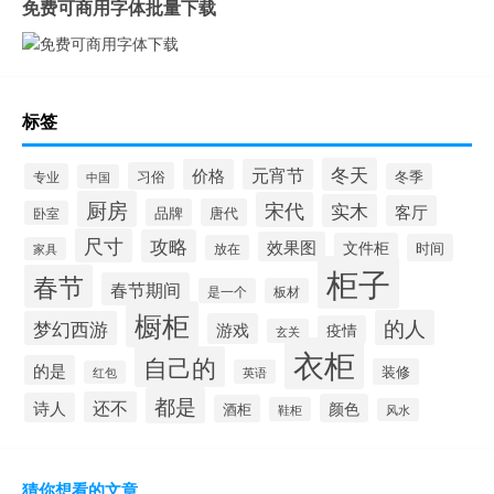
免费可商用字体批量下载
标签
冬天
价格
元宵节
习俗
专业
冬季
中国
厨房
宋代
实木
客厅
品牌
唐代
卧室
尺寸
攻略
效果图
文件柜
时间
放在
家具
柜子
春节
春节期间
是一个
板材
橱柜
的人
梦幻西游
游戏
疫情
玄关
衣柜
自己的
的是
装修
英语
红包
都是
还不
诗人
颜色
酒柜
鞋柜
风水
猜你想看的文章