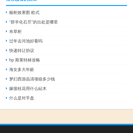
橱柜效果图 欧式
“群羊化石尽”的出处是哪里
布草柜
过年去河池好看吗
快递转让协议
hp 斯莱特林攻略
海女多大年龄
梦幻西游晶清项链多少钱
嫁接桂花用什么砧木
什么是对手盘