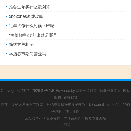
准备过年买什么最划算
xboxones游戏攻略
过年汽修什么时候上班呢
“美价倾皇都”的出处是哪里
简约玄关柜子
本店春节期间营业吗
Copyright © 2012 - 2026
柜子百科
Powered by
网站分类目录
|
精选推荐文章
|
网站
地图
|
疑难解答
声明：本站内容来自互联网，如信息有错误可发邮件到f_fb#foxmail.com说明，我们
会及时纠正，谢谢
本站仅为个人兴趣爱好，不接盈利性广告及商业合作
小男孩