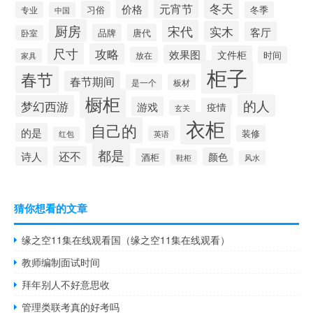
冬天
价格
元宵节
习俗
专业
冬季
中国
厨房
宋代
实木
客厅
品牌
唐代
卧室
尺寸
攻略
效果图
文件柜
时间
放在
家具
柜子
春节
春节期间
是一个
板材
橱柜
的人
梦幻西游
游戏
疫情
玄关
衣柜
自己的
的是
装修
英语
红包
都是
还不
诗人
颜色
酒柜
鞋柜
风水
猜你想看的文章
缘之空11集在线观看国（缘之空11集在线观看）
教师编制面试时间
拜年别人不好意思收
管理类联考真的好考吗