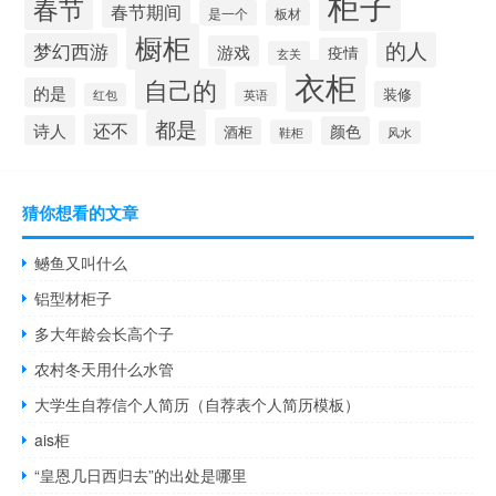
柜子
春节
春节期间
是一个
板材
橱柜
的人
梦幻西游
游戏
疫情
玄关
衣柜
自己的
的是
装修
英语
红包
都是
还不
诗人
颜色
酒柜
鞋柜
风水
猜你想看的文章
鳡鱼又叫什么
铝型材柜子
多大年龄会长高个子
农村冬天用什么水管
大学生自荐信个人简历（自荐表个人简历模板）
ais柜
“皇恩几日西归去”的出处是哪里