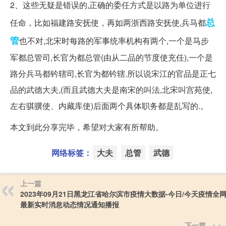
2、这些无疑是错误的,正确的委任方式是以路为单位进行
总
任命，比如福建路安抚使，再如两浙西路安抚使,兵马都
管
也不对,北宋时每路的军事统率机构有两个,一个是马步
军都总管司,长官为都总管(由从二品的节度使充任),一个是
路分兵马都钤辖司,长官为都钤辖.所以说宋江的官品是正七
品的武德大夫,(而且武德大夫是南宋的叫法,北宋叫宫苑使,
左右骐骥使、内藏库使)后面两个具体职务都是乱写的.。
本文到此分享完毕，希望对大家有所帮助。
网络标签：
大夫
总管
武德
上一篇
2023年09月21日黑龙江省哈尔滨市疫情大数据-今日/今天疫情全
最新实时消息动态情况通知播报
下一篇