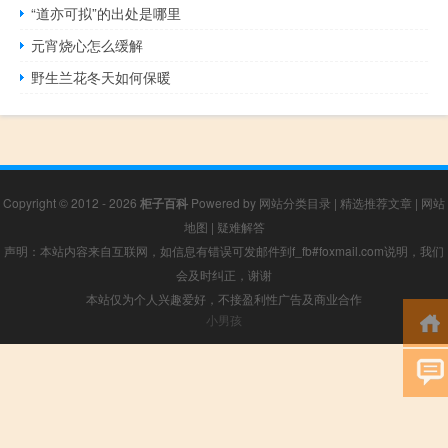
“道亦可拟”的出处是哪里
元宵烧心怎么缓解
野生兰花冬天如何保暖
Copyright © 2012 - 2026
柜子百科
Powered by
网站分类目录
|
精选推荐文章
|
网站
地图
|
疑难解答
声明：本站内容来自互联网，如信息有错误可发邮件到f_fb#foxmail.com说明，我们
会及时纠正，谢谢
本站仅为个人兴趣爱好，不接盈利性广告及商业合作
小男孩