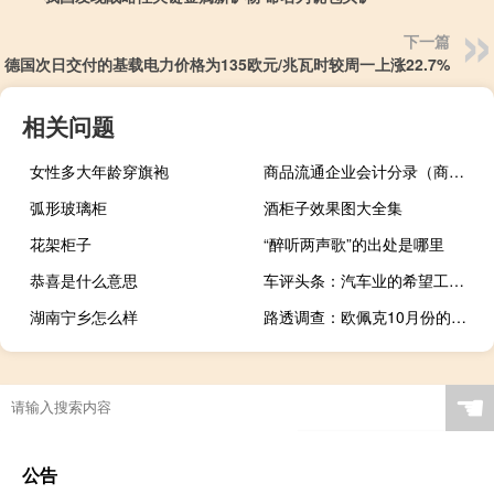
下一篇
德国次日交付的基载电力价格为135欧元/兆瓦时较周一上涨22.7%
相关问题
女性多大年龄穿旗袍
商品流通企业会计分录（商品流通企业会计科目说明）
弧形玻璃柜
酒柜子效果图大全集
花架柜子
“醉听两声歌”的出处是哪里
恭喜是什么意思
车评头条：汽车业的希望工程 试驾启辰晨风电动车
湖南宁乡怎么样
路透调查：欧佩克10月份的石油产量比9月份增加了18万桶/日达到2790万桶/日主要由尼日利亚、安哥拉、伊朗和伊拉克推动
☚
公告