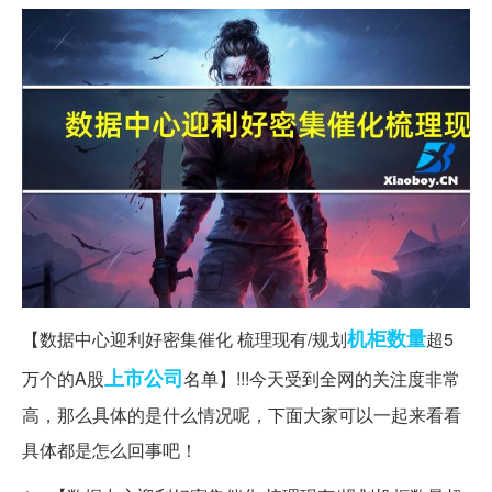
机柜
数量
【数据中心迎利好密集催化 梳理现有/规划
超5
上市公司
万个的A股
名单】!!!今天受到全网的关注度非常
高，那么具体的是什么情况呢，下面大家可以一起来看看
具体都是怎么回事吧！