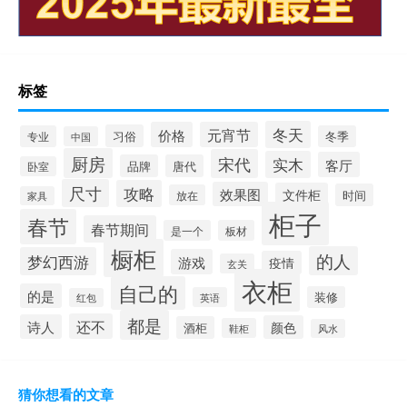
标签
冬天
价格
元宵节
习俗
专业
冬季
中国
厨房
宋代
实木
客厅
品牌
唐代
卧室
尺寸
攻略
效果图
文件柜
时间
放在
家具
柜子
春节
春节期间
是一个
板材
橱柜
的人
梦幻西游
游戏
疫情
玄关
衣柜
自己的
的是
装修
英语
红包
都是
还不
诗人
颜色
酒柜
鞋柜
风水
猜你想看的文章