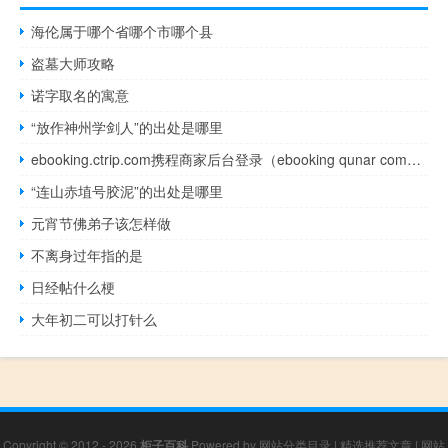
海伦属于哪个省哪个市哪个县
盗墓大师攻略
诺字取名的寓意
“放作神州学剑人”的出处是哪里
ebooking.ctrip.com携程商家后台登录（ebooking qunar com商家登录）
“连山赤埴号胶泥”的出处是哪里
元宵节佛弟子该怎样做
不离身过年指的是
日经帖什么梗
大年初二可以打针么
Copyright © 2012 - 2026
柜子百科
Powered by
网站分类目录
|
精选推荐文章
|
网站