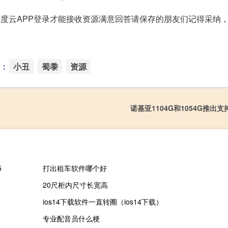
度云APP登录才能接收资源满意回答请保存的朋友们记得采纳
：
小丑
蜀黍
资源
诺基亚1104G和1054G推出支
5
打出租车软件哪个好
20尺柜内尺寸长宽高
ios14下载软件一直转圈（ios14下载）
专业配音员什么梗