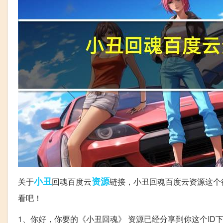
小丑
资源
关于
回魂百度云
链接，小丑回魂百度云资源这个
看吧！
1、你好，你要的《小丑回魂》 资源已经分享到你这个ID