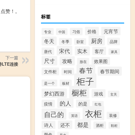
，点赞！。
标签
价格
元宵节
习俗
专业
中国
厨房
冬天
品牌
冬季
卧室
宋代
实木
客厅
唐代
家具
下一篇
尺寸
攻略
效果图
放在
持LTE连接
春节
春节期间
文件柜
时间
柜子
是一个
板材
橱柜
梦幻西游
游戏
玄关
的人
的是
疫情
红包
衣柜
自己的
装修
英语
都是
还不
诗人
酒柜
鞋柜
颜色
风水