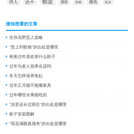
都是
还不
诗人
颜色
酒柜
鞋柜
风水
猜你想看的文章
生存岛野蛮人攻略
“堂上列歌锺”的出处是哪里
爸爸过年喜欢穿什么鞋子
过年为老人祝寿合适吗
冬天怎样保养鱼缸
过年正月能不能搬家具
过年哪些水果能吃的
“凉意还从过雨生”的出处是哪里
柜子安装图解
“瑶花满眼真瑰奇”的出处是哪里