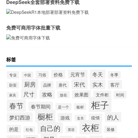
DeepSeek全套部署资料免费下载
免费可商用字体批量下载
标签
冬天
价格
元宵节
习俗
专业
冬季
中国
厨房
宋代
实木
客厅
品牌
唐代
卧室
尺寸
攻略
效果图
文件柜
时间
放在
家具
柜子
春节
春节期间
是一个
板材
橱柜
的人
梦幻西游
游戏
疫情
玄关
衣柜
自己的
的是
装修
英语
红包