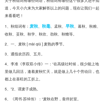
关于秋组词有哪些词语，秋组词有哪些这个很多人还不知
道，今天小六来为大家解答以上的问题，现在让我们一起
来看看吧！
麦秋
秋毫
早秋
1、秋组词有：
、
、孟秋、
、暮秋、秋粮、
收秋、芟秋、秋学、秋吹、劲秋、秋蟾等。
2、一、麦秋 [ mài qiū ] 麦熟的季节。
3、通指农历四、五月。
4、李准《李双双小传》一：“在高级社时候，很少能上地
里做几回活，逢着麦秋忙天，就是做上几十个劳动日，也
都上在喜旺的工折上。
5、”2、谓麦子成熟。
6、《周书·苏绰传》：“麦秋在野，蚕停於室。