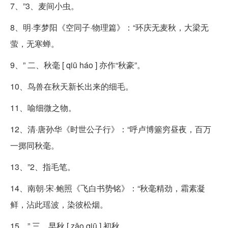
7、”3、麦间小虫。
8、明·李梦阳《空同子·物理篇》：“环庆无麦秋，大梁无
萤，无寒蝉。
9、” 二、秋毫 [ qiū háo ] 亦作“秋豪”。
10、鸟兽在秋天新长出来的细毛。
11、喻细微之物。
12、清·唐孙华《时世公子行》：“呼卢博簺穷昼夜，百万
一掷同秋毫。
13、”2、指毛笔。
14、南朝·宋·鲍照《飞白书势铭》：“秋毫精劲，霜素凝
鲜，沾此瑶波，染彼松烟。
15、” 三、早秋 [ zǎo qiū ] 初秋。