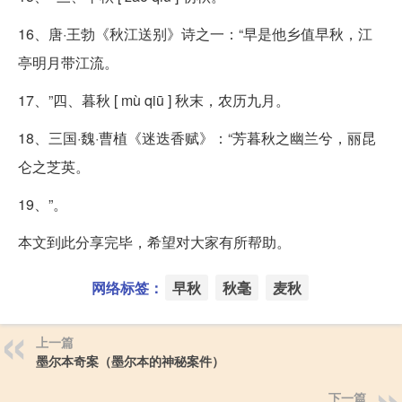
16、唐·王勃《秋江送别》诗之一：“早是他乡值早秋，江
亭明月带江流。
17、”四、暮秋 [ mù qiū ] 秋末，农历九月。
18、三国·魏·曹植《迷迭香赋》：“芳暮秋之幽兰兮，丽昆
仑之芝英。
19、”。
本文到此分享完毕，希望对大家有所帮助。
网络标签：
早秋
秋毫
麦秋
上一篇
墨尔本奇案（墨尔本的神秘案件）
下一篇