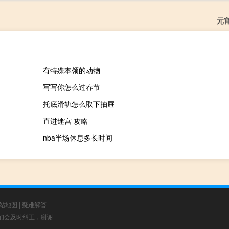
元
有特殊本领的动物
写写你怎么过春节
托底滑轨怎么取下抽屉
直进迷宫 攻略
nba半场休息多长时间
站地图
|
疑难解答
，我们会及时纠正，谢谢