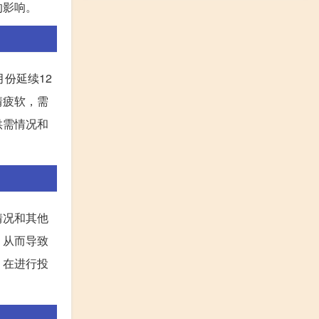
的影响。
份延续12
情疲软，需
供需情况和
情况和其他
，从而导致
，在进行投