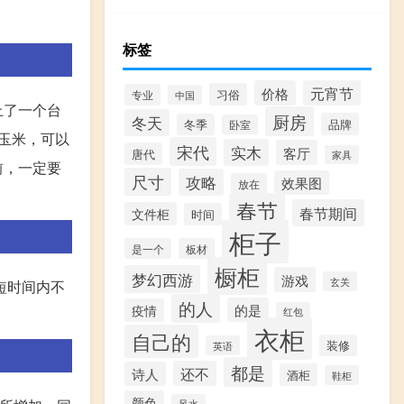
标签
价格
元宵节
习俗
专业
中国
上了一个台
厨房
冬天
品牌
冬季
卧室
玉米，可以
宋代
实木
客厅
唐代
家具
前，一定要
尺寸
攻略
效果图
放在
春节
春节期间
文件柜
时间
柜子
是一个
板材
橱柜
梦幻西游
游戏
玄关
短时间内不
的人
的是
疫情
红包
衣柜
自己的
装修
英语
都是
还不
诗人
酒柜
鞋柜
颜色
风水