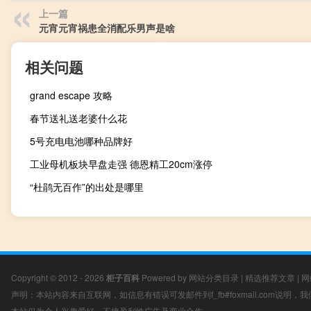
上一篇
元宵元宵祸患全消配乐男声是啥
相关问题
grand escape 攻略
春节送礼送老婆什么花
5号充电电池哪种品牌好
工业母机板块早盘走强 德恩精工20cm涨停
“杜鹃无百作”的出处是哪里
Copyright © 2012 - 2026
柜子百科
Powered by
网站分类目录
|
精选推荐文章
|
网
声明：本站内容来自互联网，如信息有错误可发邮件到f_fb#foxmail.com说明
本站仅为个人兴趣爱好，不接盈利性广告及商业合作