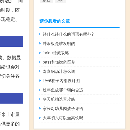
有所增加，同
的时期，随
呈现稳定、
猜你想看的文章
绊什么绊什么的词语有哪些?
冲浪板是谁发明的
inride隐藏攻略
响。数据显
pass和take的区别
情绪也会对
寿喜锅汤汁怎么调
密切关注各
1米6柜子内部设计图
过年鱼放哪个朝向合适
冬天航拍选景攻略
家长对幼儿园孩子评语
玉米上市量
大年初六可以坐高铁吗
提供更多的