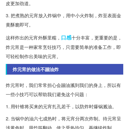
皮更加劲道。
3. 把煮熟的元宵放入炸锅中，用中小火炸制，炸至表面金
黄酥脆即可。
口感
这样炸出的元宵外酥里糯，
十分丰富，更重要的是，
炸元宵是一种家常烹饪技巧，只需要简单的准备工作，即
可轻松制作出美味的元宵。
炸元宵的做法不蹦油炸
炸元宵时，我们常常担心会蹦油溅到我们的身上，所以有
一些小技巧可以帮助我们避免这个问题：
1. 用针锥将买来的元宵扎孔若干，以防炸时爆锅溅油。
2. 当锅中的油六七成热时，将元宵分两次炸制。待元宵呈
浅黄色时，用竹筷翻动，使之受热均匀，再继续炸制。