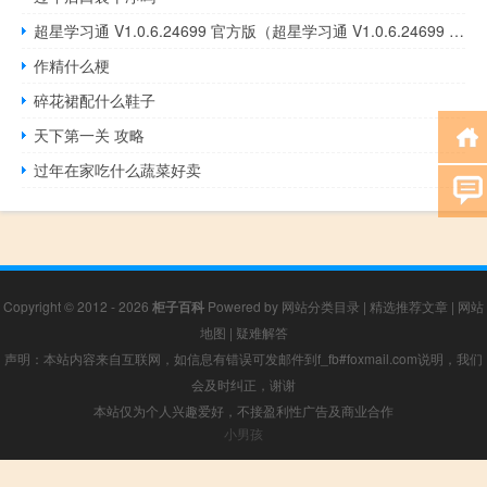
超星学习通 V1.0.6.24699 官方版（超星学习通 V1.0.6.24699 官方版功能简介）
作精什么梗
碎花裙配什么鞋子
天下第一关 攻略
过年在家吃什么蔬菜好卖
Copyright © 2012 - 2026
柜子百科
Powered by
网站分类目录
|
精选推荐文章
|
网站
地图
|
疑难解答
声明：本站内容来自互联网，如信息有错误可发邮件到f_fb#foxmail.com说明，我们
会及时纠正，谢谢
本站仅为个人兴趣爱好，不接盈利性广告及商业合作
小男孩