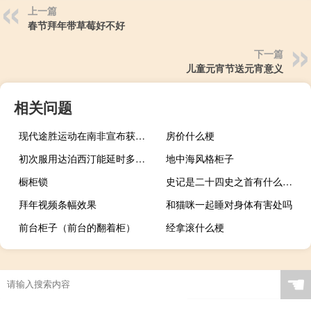
上一篇
春节拜年带草莓好不好
下一篇
儿童元宵节送元宵意义
相关问题
现代途胜运动在南非宣布获得150kW的音调
房价什么梗
初次服用达泊西汀能延时多久（达泊西汀能延长多久）
地中海风格柜子
橱柜锁
史记是二十四史之首有什么价值（手机SE是什么意思）
拜年视频条幅效果
和猫咪一起睡对身体有害处吗
前台柜子（前台的翻着柜）
经拿滚什么梗
☚