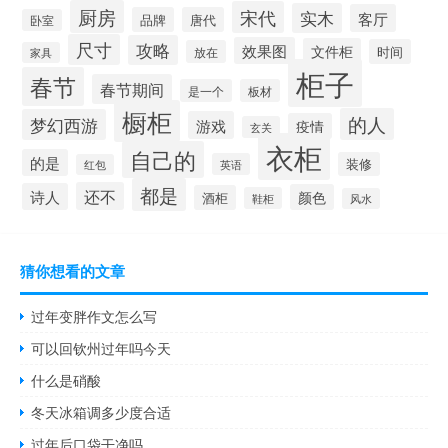
厨房
宋代
实木
客厅
品牌
唐代
卧室
尺寸
攻略
效果图
文件柜
时间
放在
家具
柜子
春节
春节期间
是一个
板材
橱柜
的人
梦幻西游
游戏
疫情
玄关
衣柜
自己的
的是
装修
英语
红包
都是
还不
诗人
颜色
酒柜
鞋柜
风水
猜你想看的文章
过年变胖作文怎么写
可以回钦州过年吗今天
什么是硝酸
冬天冰箱调多少度合适
过年后口袋干净吗