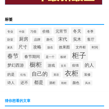
标签
冬天
价格
元宵节
习俗
专业
冬季
中国
厨房
宋代
实木
客厅
品牌
唐代
卧室
尺寸
攻略
效果图
文件柜
时间
放在
家具
柜子
春节
春节期间
是一个
板材
橱柜
的人
梦幻西游
游戏
疫情
玄关
衣柜
自己的
的是
装修
英语
红包
都是
还不
诗人
颜色
酒柜
鞋柜
风水
猜你想看的文章