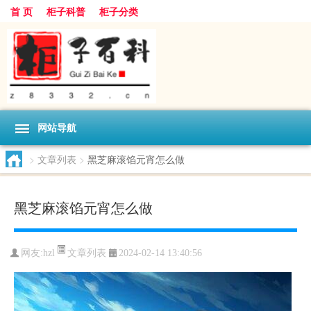
首 页
柜子科普
柜子分类
网站导航
>
文章列表
>
黑芝麻滚馅元宵怎么做
黑芝麻滚馅元宵怎么做
文章列表
网友:
hzl
2024-02-14 13:40:56