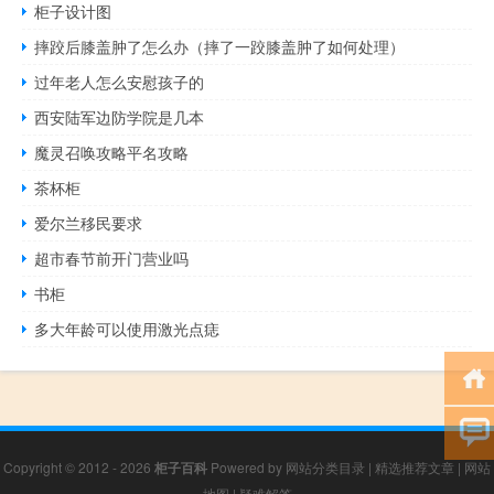
柜子设计图
摔跤后膝盖肿了怎么办（摔了一跤膝盖肿了如何处理）
过年老人怎么安慰孩子的
西安陆军边防学院是几本
魔灵召唤攻略平名攻略
茶杯柜
爱尔兰移民要求
超市春节前开门营业吗
书柜
多大年龄可以使用激光点痣
Copyright © 2012 - 2026
柜子百科
Powered by
网站分类目录
|
精选推荐文章
|
网站
地图
|
疑难解答