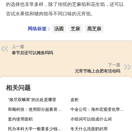
的选择也非常多样，除了传统的芝麻馅和花生馅，还可以
尝试水果馅和猪肉馅等不同口味的元宵馅。
网络标签：
汤圆
芝麻
黑芝麻
上一篇
春节后还可以腌鱼吗吗
下一篇
元宵节晚上合肥有活动吗
相关问题
“敛尽双蛾翠”的出处是哪里
皮柜
和顺科技：使用部分超募资金投资设立控股子公司
中金公司：海外宏观变化带来交易窗口期
套内使用面积
朩组词可以组成什么词
民办本科大学一般要多少钱一年啊
冬天什么洗面奶好用