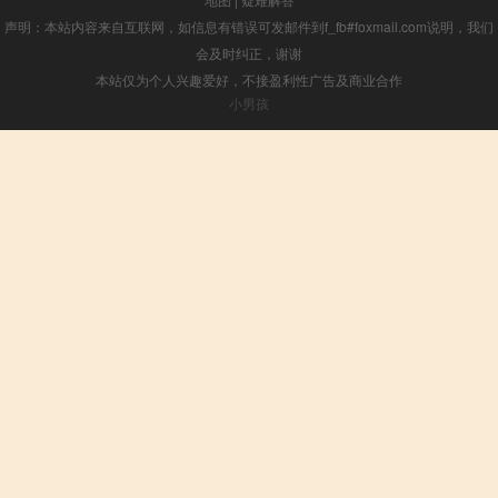
声明：本站内容来自互联网，如信息有错误可发邮件到f_fb#foxmail.com说明，我们
会及时纠正，谢谢
本站仅为个人兴趣爱好，不接盈利性广告及商业合作
小男孩