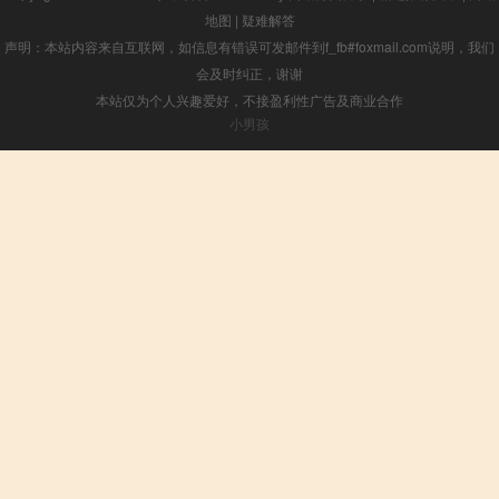
地图
|
疑难解答
声明：本站内容来自互联网，如信息有错误可发邮件到f_fb#foxmail.com说明，我们
会及时纠正，谢谢
本站仅为个人兴趣爱好，不接盈利性广告及商业合作
小男孩