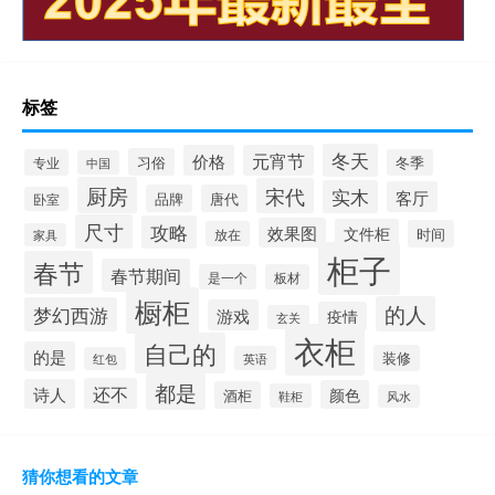
标签
冬天
价格
元宵节
习俗
专业
冬季
中国
厨房
宋代
实木
客厅
品牌
唐代
卧室
尺寸
攻略
效果图
文件柜
时间
放在
家具
柜子
春节
春节期间
是一个
板材
橱柜
的人
梦幻西游
游戏
疫情
玄关
衣柜
自己的
的是
装修
英语
红包
都是
还不
诗人
颜色
酒柜
鞋柜
风水
猜你想看的文章