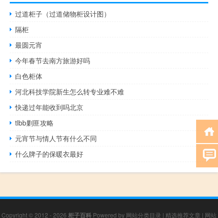
过道柜子（过道储物柜设计图）
隔柜
最圆元宵
今年春节去南方旅游好吗
白色柜体
河北科技学院新生怎么转专业难不难
快递过年能收到吗北京
tlbb剿匪攻略
元宵节与情人节有什么不同
什么牌子的保暖衣最好
Copyright © 2012 - 2026
柜子百科
Powered by
网站分类目录
|
精选推荐文章
|
网站