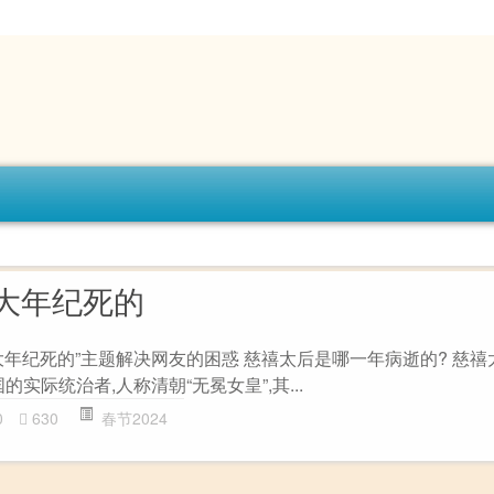
大年纪死的
年纪死的”主题解决网友的困惑 慈禧太后是哪一年病逝的? 慈禧
的实际统治者,人称清朝“无冕女皇”,其...
0
630
春节2024