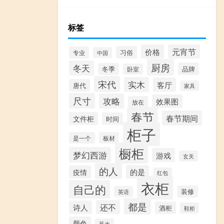
标签
价格
元宵节
习俗
专业
中国
厨房
冬天
品牌
冬季
卧室
宋代
实木
客厅
唐代
家具
尺寸
攻略
效果图
放在
春节
春节期间
文件柜
时间
柜子
是一个
板材
橱柜
梦幻西游
游戏
玄关
的人
的是
疫情
红包
衣柜
自己的
装修
英语
都是
还不
诗人
酒柜
鞋柜
颜色
风水