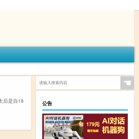
☚
太后是自18
公告