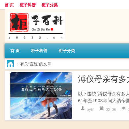
首 页
柜子科普
柜子分类
首 页
柜子科普
柜子分类
>
有关“宣统”的文章
溥仪母亲有多
以下围绕“溥仪母亲有多大
61年至1908年间大清帝国
pym
02-06