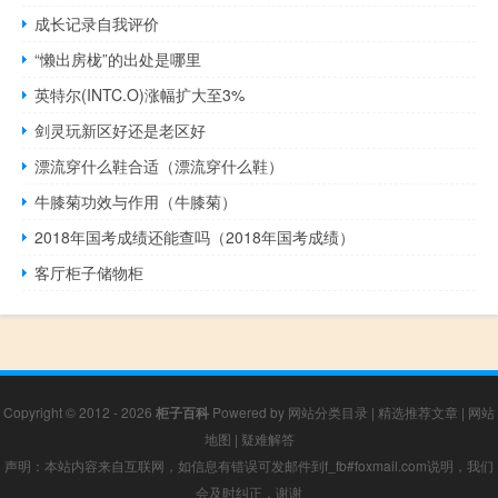
成长记录自我评价
“懒出房栊”的出处是哪里
英特尔(INTC.O)涨幅扩大至3%
剑灵玩新区好还是老区好
漂流穿什么鞋合适（漂流穿什么鞋）
牛膝菊功效与作用（牛膝菊）
2018年国考成绩还能查吗（2018年国考成绩）
客厅柜子储物柜
Copyright © 2012 - 2026
柜子百科
Powered by
网站分类目录
|
精选推荐文章
|
网站
地图
|
疑难解答
声明：本站内容来自互联网，如信息有错误可发邮件到f_fb#foxmail.com说明，我们
会及时纠正，谢谢