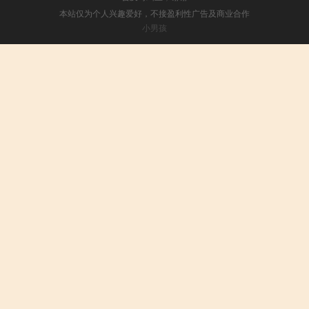
本站仅为个人兴趣爱好，不接盈利性广告及商业合作
小男孩