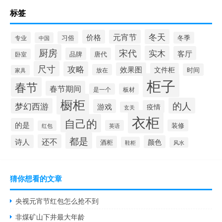
标签
冬天
价格
元宵节
习俗
专业
冬季
中国
厨房
宋代
实木
客厅
品牌
唐代
卧室
尺寸
攻略
效果图
文件柜
时间
放在
家具
柜子
春节
春节期间
是一个
板材
橱柜
的人
梦幻西游
游戏
疫情
玄关
衣柜
自己的
的是
装修
英语
红包
都是
还不
诗人
颜色
酒柜
鞋柜
风水
猜你想看的文章
央视元宵节红包怎么抢不到
非煤矿山下井最大年龄