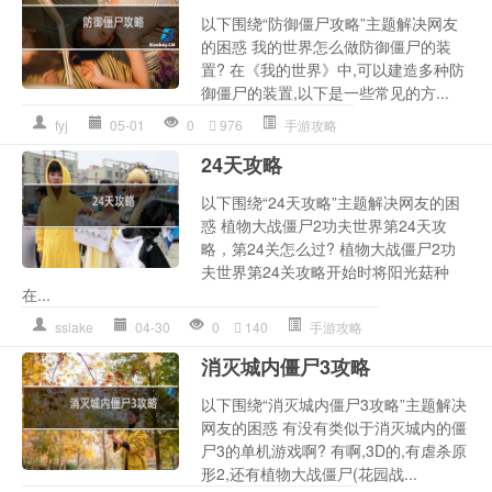
以下围绕“防御僵尸攻略”主题解决网友
的困惑 我的世界怎么做防御僵尸的装
置? 在《我的世界》中,可以建造多种防
御僵尸的装置,以下是一些常见的方...
fyj
05-01
0
976
手游攻略
24天攻略
以下围绕“24天攻略”主题解决网友的困
惑 植物大战僵尸2功夫世界第24天攻
略，第24关怎么过? 植物大战僵尸2功
夫世界第24关攻略开始时将阳光菇种
在...
sslake
04-30
0
140
手游攻略
消灭城内僵尸3攻略
以下围绕“消灭城内僵尸3攻略”主题解决
网友的困惑 有没有类似于消灭城内的僵
尸3的单机游戏啊? 有啊,3D的,有虐杀原
形2,还有植物大战僵尸(花园战...