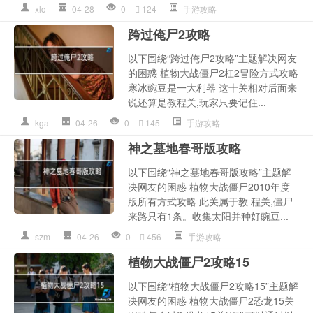
xlc
04-28
0
124
手游攻略
跨过俺尸2攻略
以下围绕“跨过俺尸2攻略”主题解决网友
的困惑 植物大战僵尸2杠2冒险方式攻略
寒冰豌豆是一大利器 这十关相对后面来
说还算是教程关,玩家只要记住...
kga
04-26
0
145
手游攻略
神之墓地春哥版攻略
以下围绕“神之墓地春哥版攻略”主题解
决网友的困惑 植物大战僵尸2010年度
版所有方式攻略 此关属于教 程关,僵尸
来路只有1条。收集太阳并种好豌豆...
szm
04-26
0
456
手游攻略
植物大战僵尸2攻略15
以下围绕“植物大战僵尸2攻略15”主题解
决网友的困惑 植物大战僵尸2恐龙15关