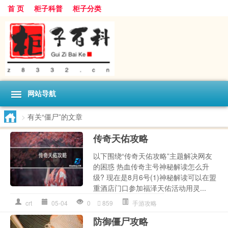
首 页
柜子科普
柜子分类
网站导航
>
有关“僵尸”的文章
传奇天佑攻略
以下围绕“传奇天佑攻略”主题解决网友
的困惑 热血传奇主号神秘解读怎么升
级? 现在是8月6号(1)神秘解读可以在盟
重酒店门口参加福泽天佑活动用灵...
crt
05-04
0
859
手游攻略
防御僵尸攻略