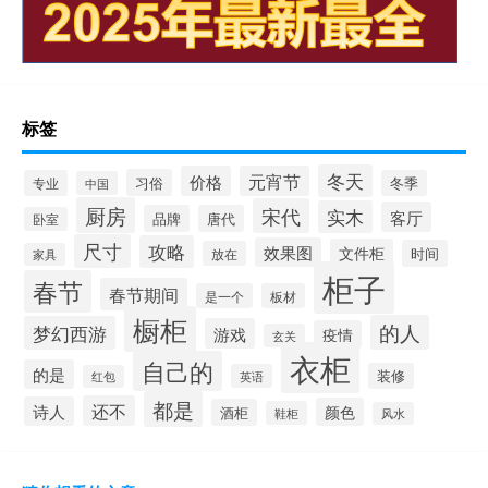
标签
冬天
价格
元宵节
习俗
专业
冬季
中国
厨房
宋代
实木
客厅
品牌
唐代
卧室
尺寸
攻略
效果图
文件柜
时间
放在
家具
柜子
春节
春节期间
是一个
板材
橱柜
的人
梦幻西游
游戏
疫情
玄关
衣柜
自己的
的是
装修
英语
红包
都是
还不
诗人
颜色
酒柜
鞋柜
风水