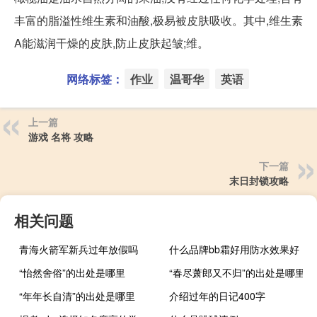
丰富的脂溢性维生素和油酸,极易被皮肤吸收。其中,维生素
A能滋润干燥的皮肤,防止皮肤起皱;维。
网络标签：
作业
温哥华
英语
上一篇
游戏 名将 攻略
下一篇
末日封锁攻略
相关问题
青海火箭军新兵过年放假吗
什么品牌bb霜好用防水效果好
“怡然舍俗”的出处是哪里
“春尽萧郎又不归”的出处是哪里
“年年长自清”的出处是哪里
介绍过年的日记400字