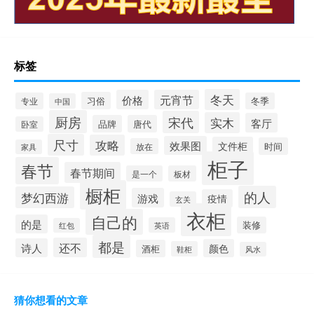
标签
冬天
价格
元宵节
习俗
专业
冬季
中国
厨房
宋代
实木
客厅
品牌
唐代
卧室
尺寸
攻略
效果图
文件柜
时间
放在
家具
柜子
春节
春节期间
是一个
板材
橱柜
的人
梦幻西游
游戏
疫情
玄关
衣柜
自己的
的是
装修
英语
红包
都是
还不
诗人
颜色
酒柜
鞋柜
风水
猜你想看的文章