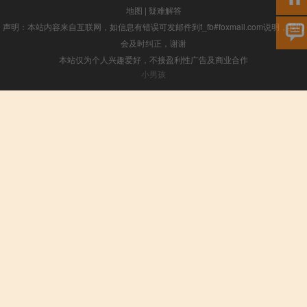
地图
|
疑难解答
声明：本站内容来自互联网，如信息有错误可发邮件到f_fb#foxmail.com说明，我们
会及时纠正，谢谢
本站仅为个人兴趣爱好，不接盈利性广告及商业合作
小男孩