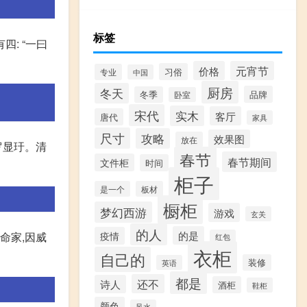
标签
: “一曰
价格
元宵节
习俗
专业
中国
厨房
冬天
品牌
冬季
卧室
宋代
实木
客厅
唐代
家具
尺寸
攻略
效果图
放在
罗显玗。清
春节
春节期间
文件柜
时间
柜子
是一个
板材
橱柜
梦幻西游
游戏
玄关
的人
的是
疫情
命家,因威
红包
衣柜
自己的
装修
英语
都是
还不
诗人
酒柜
鞋柜
颜色
风水