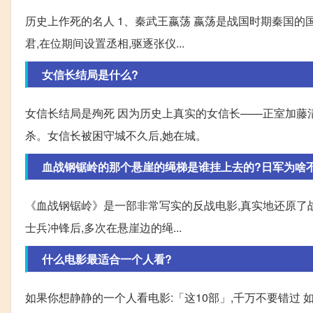
历史上作死的名人 1、秦武王嬴荡 嬴荡是战国时期秦国的
君,在位期间设置丞相,驱逐张仪...
女信长结局是什么?
女信长结局是殉死 因为历史上真实的女信长——正室加藤
杀。女信长被困守城不久后,她在城。
血战钢锯岭的那个悬崖的绳梯是谁挂上去的?日军为啥
《血战钢锯岭》是一部非常写实的反战电影,真实地还原了战
士兵冲锋后,多次在悬崖边的绳...
什么电影最适合一个人看?
如果你想静静的一个人看电影:「这10部」,千万不要错过 