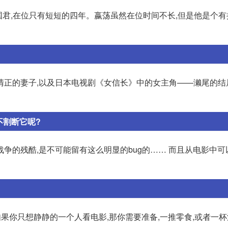
国君,在位只有短短的四年。嬴荡虽然在位时间不长,但是他是个
清正的妻子,以及日本电视剧《女信长》中的女主角——濑尾的结
不割断它呢?
争的残酷,是不可能留有这么明显的bug的…… 而且从电影中可
如果你只想静静的一个人看电影,那你需要准备,一推零食,或者一杯