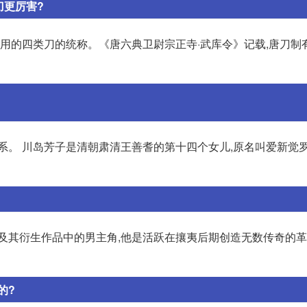
刀更厉害?
用的四类刀的统称。《唐六典卫尉宗正寺·武库令》记载,唐刀制有四
系。 川岛芳子是清朝肃清王善耆的第十四个女儿,原名叫爱新觉
及其衍生作品中的男主角,他是活跃在攘夷后期创造无数传奇的革
的?