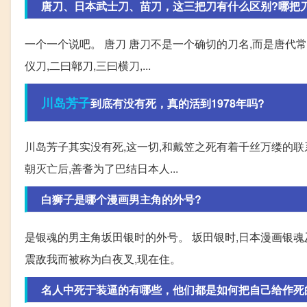
唐刀、日本武士刀、苗刀，这三把刀有什么区别?哪把
一个一个说吧。 唐刀 唐刀不是一个确切的刀名,而是唐代常
仪刀,二曰鄣刀,三曰横刀,...
川岛芳子
到底有没有死，真的活到1978年吗?
川岛芳子其实没有死,这一切,和戴笠之死有着千丝万缕的联
朝灭亡后,善耆为了巴结日本人...
白狮子是哪个漫画男主角的外号?
是银魂的男主角坂田银时的外号。 坂田银时,日本漫画银魂
震敌我而被称为白夜叉,现在住。
名人中死于装逼的有哪些，他们都是如何把自己给作死